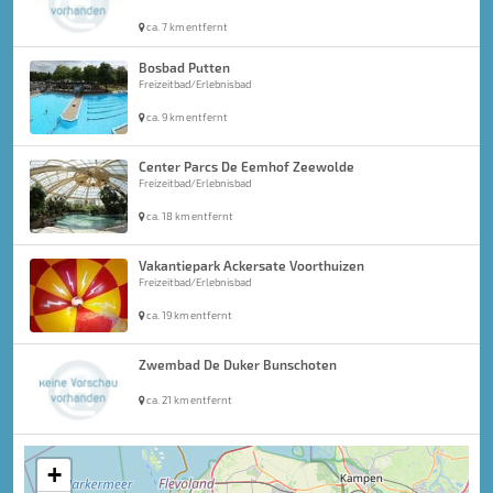
ca. 7 km entfernt
Bosbad Putten
Freizeitbad/Erlebnisbad
ca. 9 km entfernt
Center Parcs De Eemhof Zeewolde
Freizeitbad/Erlebnisbad
ca. 18 km entfernt
Vakantiepark Ackersate Voorthuizen
Freizeitbad/Erlebnisbad
ca. 19 km entfernt
Zwembad De Duker Bunschoten
ca. 21 km entfernt
+