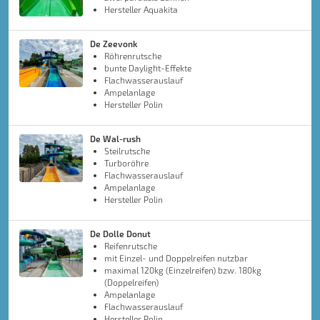
Hersteller Aquakita
De Zeevonk
Röhrenrutsche
bunte Daylight-Effekte
Flachwasserauslauf
Ampelanlage
Hersteller Polin
De Wal-rush
Steilrutsche
Turboröhre
Flachwasserauslauf
Ampelanlage
Hersteller Polin
De Dolle Donut
Reifenrutsche
mit Einzel- und Doppelreifen nutzbar
maximal 120kg (Einzelreifen) bzw. 180kg
(Doppelreifen)
Ampelanlage
Flachwasserauslauf
Hersteller Polin