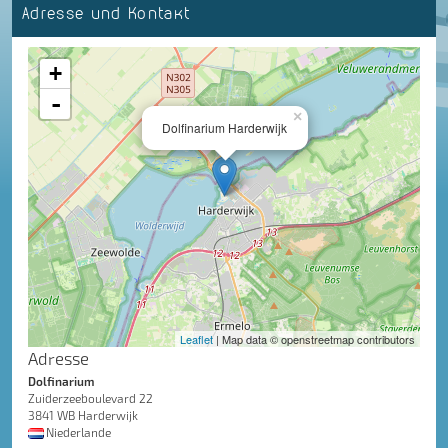
Adresse und Kontakt
+
-
×
Dolfinarium Harderwijk
Leaflet
| Map data © openstreetmap contributors
Adresse
Dolfinarium
Zuiderzeeboulevard 22
3841 WB Harderwijk
Niederlande