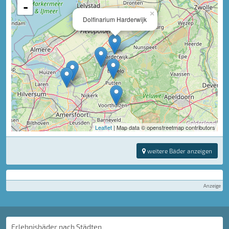
-
×
Dolfinarium Harderwijk
Leaflet
| Map data © openstreetmap contributors
weitere Bäder anzeigen
Anzeige
Erlebnisbäder nach Städten