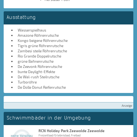
Ausstattung
Wasserspielhaus
Amazone Röhrenrutsche
Kongo beigene Röhrenrutsche
Tigris grüne Röhrenrutsche
Zambesi steile Röhrenrutsche
Rio Grande Doppelrutsche
grüne Bahnenrutsche
De Zeevonk Röhrenrutsche
bunte Daylight-Effekte
De Wal-rush Steilrutsche
Turboröhre
De Dolle Donut Reifenrutsche
Anzeige
Schwimmbäder in der Umgebung
RCN Holiday Park Zeewolde Zeewolde
Freizeitbad/Erlebnisbad, Freibad