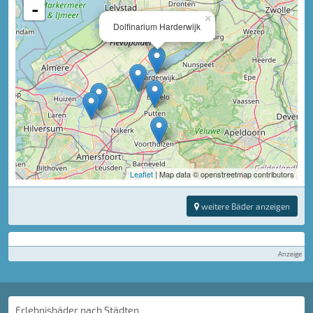
-
×
Dolfinarium Harderwijk
Leaflet
| Map data © openstreetmap contributors
weitere Bäder anzeigen
Anzeige
Erlebnisbäder nach Städten