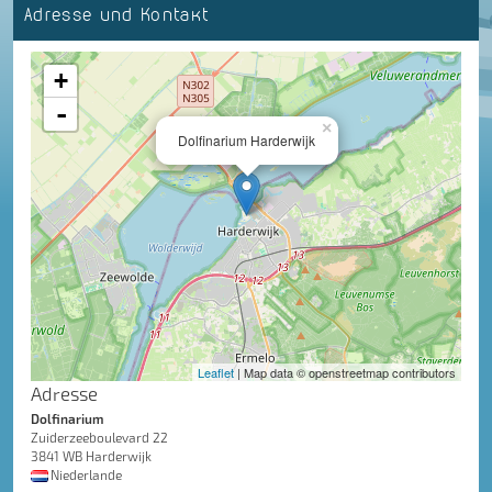
Adresse und Kontakt
+
-
×
Dolfinarium Harderwijk
Leaflet
| Map data © openstreetmap contributors
Adresse
Dolfinarium
Zuiderzeeboulevard 22
3841 WB Harderwijk
Niederlande