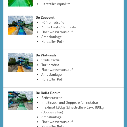
Hersteller Aquakita
De Zeevonk
Röhrenrutsche
bunte Daylight-Effekte
Flachwasserauslauf
Ampelanlage
Hersteller Polin
De Wal-rush
Steilrutsche
Turboröhre
Flachwasserauslauf
Ampelanlage
Hersteller Polin
De Dolle Donut
Reifenrutsche
mit Einzel- und Doppelreifen nutzbar
maximal 120kg (Einzelreifen) bzw. 180kg
(Doppelreifen)
Ampelanlage
Flachwasserauslauf
Hersteller Polin