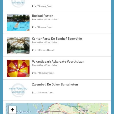
ca. 7 km entfernt
Bosbad Putten
Freizeitbad/Erlebnisbad
ca. 9 km entfernt
Center Parcs De Eemhof Zeewolde
Freizeitbad/Erlebnisbad
ca. 18 km entfernt
Vakantiepark Ackersate Voorthuizen
Freizeitbad/Erlebnisbad
ca. 19 km entfernt
Zwembad De Duker Bunschoten
ca. 21 km entfernt
+