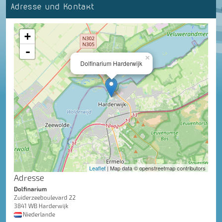
Adresse und Kontakt
+
-
×
Dolfinarium Harderwijk
Leaflet
| Map data © openstreetmap contributors
Adresse
Dolfinarium
Zuiderzeeboulevard 22
3841 WB Harderwijk
Niederlande