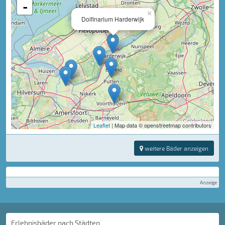
-
×
Dolfinarium Harderwijk
Leaflet
| Map data © openstreetmap contributors
weitere Bäder anzeigen
Anzeige
Erlebnisbäder nach Städten