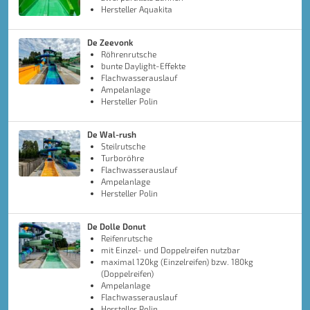
Hersteller Aquakita
De Zeevonk
Röhrenrutsche
bunte Daylight-Effekte
Flachwasserauslauf
Ampelanlage
Hersteller Polin
De Wal-rush
Steilrutsche
Turboröhre
Flachwasserauslauf
Ampelanlage
Hersteller Polin
De Dolle Donut
Reifenrutsche
mit Einzel- und Doppelreifen nutzbar
maximal 120kg (Einzelreifen) bzw. 180kg
(Doppelreifen)
Ampelanlage
Flachwasserauslauf
Hersteller Polin