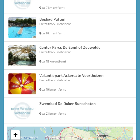
ca. 7 km entfernt
Bosbad Putten
Freizeitbad/Erlebnisbad
ca. 9 km entfernt
Center Parcs De Eemhof Zeewolde
Freizeitbad/Erlebnisbad
ca. 18 km entfernt
Vakantiepark Ackersate Voorthuizen
Freizeitbad/Erlebnisbad
ca. 19 km entfernt
Zwembad De Duker Bunschoten
ca. 21 km entfernt
+