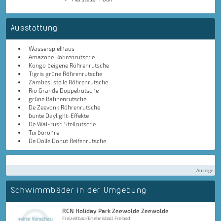
Ausstattung
Wasserspielhaus
Amazone Röhrenrutsche
Kongo beigene Röhrenrutsche
Tigris grüne Röhrenrutsche
Zambesi steile Röhrenrutsche
Rio Grande Doppelrutsche
grüne Bahnenrutsche
De Zeevonk Röhrenrutsche
bunte Daylight-Effekte
De Wal-rush Steilrutsche
Turboröhre
De Dolle Donut Reifenrutsche
Anzeige
Schwimmbäder in der Umgebung
RCN Holiday Park Zeewolde Zeewolde
Freizeitbad/Erlebnisbad, Freibad