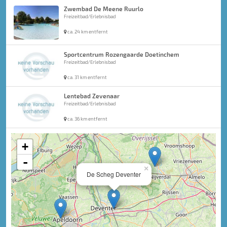
Zwembad De Meene Ruurlo
Freizeitbad/Erlebnisbad
ca. 24 km entfernt
Sportcentrum Rozengaarde Doetinchem
Freizeitbad/Erlebnisbad
ca. 31 km entfernt
Lentebad Zevenaar
Freizeitbad/Erlebnisbad
ca. 36 km entfernt
+
-
×
De Scheg Deventer