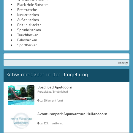
Black Hole Rutsche
Breitrutsche
Kinderbecken
Außenbecken
Erlebnisbecken
Sprudelbecken
Tauchbecken
Relaxbecken
Sportbecken
Anzeige
Schwimmbäder in der Umgebung
Boschbad Apeldoorn
Freizeitbad/Erlebnisbad
ca. 20 km entfernt
Avonturenpark Aquaventura Hellendoorn
ca. 22 km entfernt