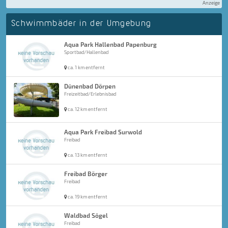
Anzeige
Schwimmbäder in der Umgebung
Aqua Park Hallenbad Papenburg
Sportbad/Hallenbad
ca. 1 km entfernt
Dünenbad Dörpen
Freizeitbad/Erlebnisbad
ca. 12 km entfernt
Aqua Park Freibad Surwold
Freibad
ca. 13 km entfernt
Freibad Börger
Freibad
ca. 19 km entfernt
Waldbad Sögel
Freibad