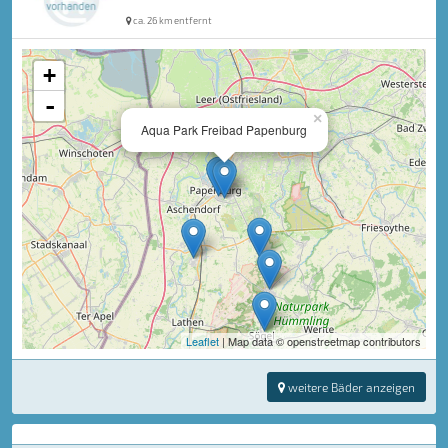
ca. 26 km entfernt
+
-
×
Aqua Park Freibad Papenburg
Leaflet
| Map data © openstreetmap contributors
weitere Bäder anzeigen