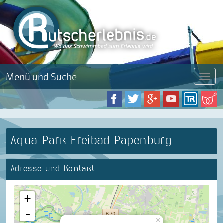
Menü und Suche
Menü
Aqua Park Freibad Papenburg
Adresse und Kontakt
+
-
×