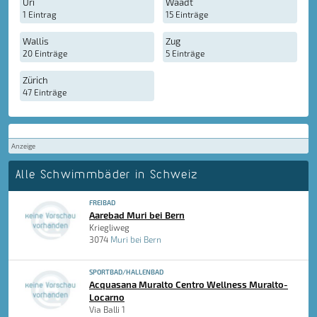
Uri
Waadt
1 Eintrag
15 Einträge
Wallis
Zug
20 Einträge
5 Einträge
Zürich
47 Einträge
Anzeige
Alle Schwimmbäder in Schweiz
FREIBAD
Aarebad Muri bei Bern
Kriegliweg
3074
Muri bei Bern
SPORTBAD/HALLENBAD
Acquasana Muralto Centro Wellness Muralto-
Locarno
Via Balli 1