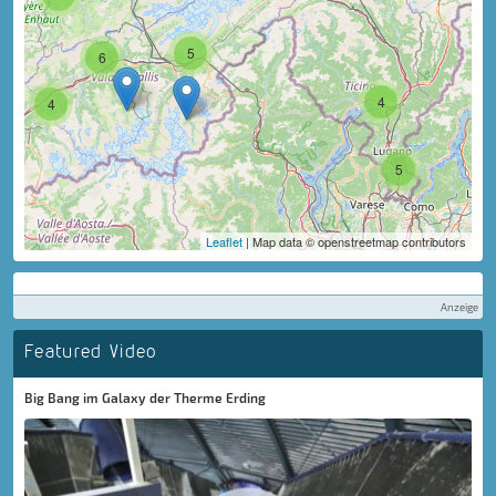
5
6
4
4
5
Leaflet
| Map data © openstreetmap contributors
Anzeige
Featured Video
Big Bang im Galaxy der Therme Erding