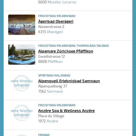
6600
Muralto-Locarno
FREIZEITBAD/ERLEBNISBAD
Ägeribad Oberägeri
Alosenstrasse 2
6315
Oberägeri
FREIZEITBAD/ERLEBNISBAD, THERMALBAD/SOLEBAD
Alpamare Zürichsee Pfäffikon
Gwattstrasse 12
8808
Pfäffikon
SPORTBAD/HALLENBAD
Alpenquell Erlebnisbad Samnaun
Alpenquellweg 37
7562
Samnaun
FREIZEITBAD/ERLEBNISBAD
Anzère Spa & Wellness Anzère
Place du Village
1972
Anzère
FREIBAD