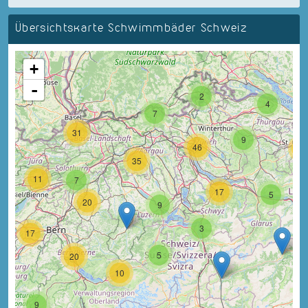
Übersichtskarte Schwimmbäder Schweiz
+
-
2
4
7
31
9
46
18
35
11
7
17
5
20
9
3
17
5
20
10
9