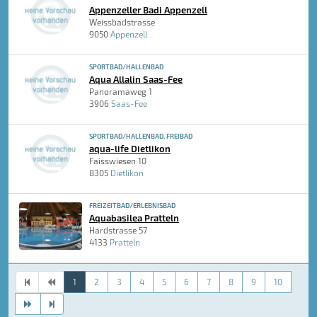
Appenzeller Badi Appenzell
Weissbadstrasse
9050
Appenzell
SPORTBAD/HALLENBAD
Aqua Allalin Saas-Fee
Panoramaweg 1
3906
Saas-Fee
SPORTBAD/HALLENBAD, FREIBAD
aqua-life Dietlikon
Faisswiesen 10
8305
Dietlikon
FREIZEITBAD/ERLEBNISBAD
Aquabasilea Pratteln
Hardstrasse 57
4133
Pratteln
1
2
3
4
5
6
7
8
9
10