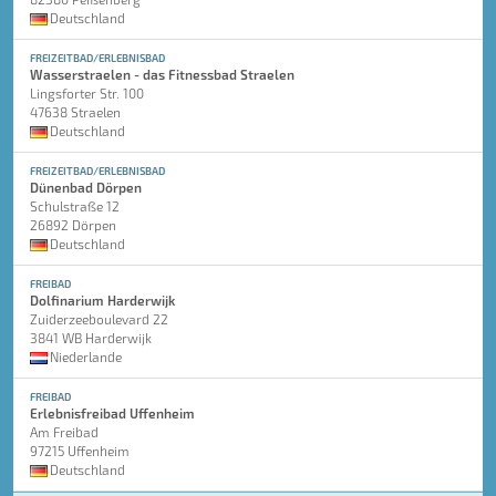
Deutschland
FREIZEITBAD/ERLEBNISBAD
Wasserstraelen - das Fitnessbad Straelen
Lingsforter Str. 100
47638 Straelen
Deutschland
FREIZEITBAD/ERLEBNISBAD
Dünenbad Dörpen
Schulstraße 12
26892 Dörpen
Deutschland
FREIBAD
Dolfinarium Harderwijk
Zuiderzeeboulevard 22
3841 WB Harderwijk
Niederlande
FREIBAD
Erlebnisfreibad Uffenheim
Am Freibad
97215 Uffenheim
Deutschland