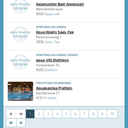
Appenzeller Badi Appenzell
Weissbadstrasse
9050
Appenzell
SPORTBAD/HALLENBAD
Aqua Allalin Saas-Fee
Panoramaweg 1
3906
Saas-Fee
SPORTBAD/HALLENBAD, FREIBAD
aqua-life Dietlikon
Faisswiesen 10
8305
Dietlikon
FREIZEITBAD/ERLEBNISBAD
Aquabasilea Pratteln
Hardstrasse 57
4133
Pratteln
1
2
3
4
5
6
7
8
9
10