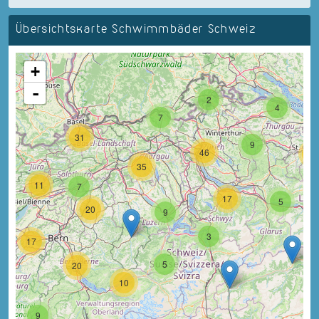
Übersichtskarte Schwimmbäder Schweiz
+
-
2
4
7
31
9
46
18
35
11
7
17
5
20
9
3
17
5
20
10
9