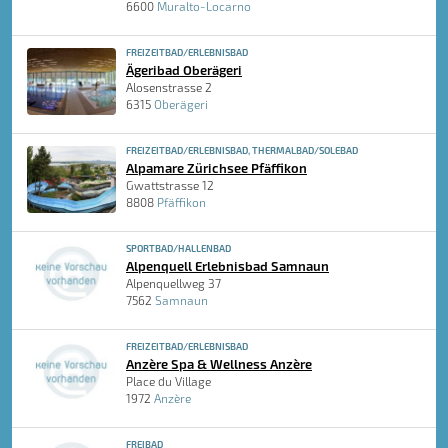
6600
Muralto-Locarno
FREIZEITBAD/ERLEBNISBAD
Ägeribad Oberägeri
Alosenstrasse 2
6315
Oberägeri
FREIZEITBAD/ERLEBNISBAD, THERMALBAD/SOLEBAD
Alpamare Zürichsee Pfäffikon
Gwattstrasse 12
8808
Pfäffikon
SPORTBAD/HALLENBAD
Alpenquell Erlebnisbad Samnaun
Alpenquellweg 37
7562
Samnaun
FREIZEITBAD/ERLEBNISBAD
Anzère Spa & Wellness Anzère
Place du Village
1972
Anzère
FREIBAD