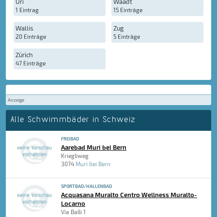
Uri
Waadt
1 Eintrag
15 Einträge
Wallis
Zug
20 Einträge
5 Einträge
Zürich
47 Einträge
Anzeige
Alle Schwimmbäder in Schweiz
FREIBAD
Aarebad Muri bei Bern
Kriegliweg
3074
Muri bei Bern
SPORTBAD/HALLENBAD
Acquasana Muralto Centro Wellness Muralto-
Locarno
Via Balli 1