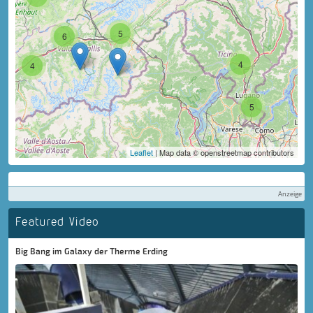
5
6
4
4
5
Leaflet
| Map data © openstreetmap contributors
Anzeige
Featured Video
Big Bang im Galaxy der Therme Erding