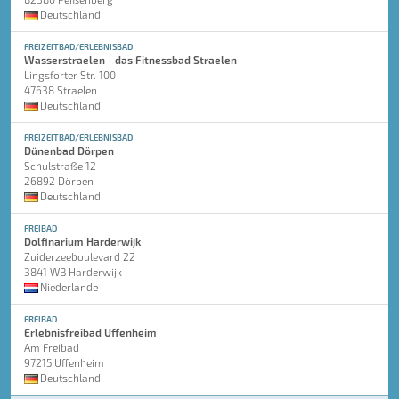
Deutschland
FREIZEITBAD/ERLEBNISBAD
Wasserstraelen - das Fitnessbad Straelen
Lingsforter Str. 100
47638 Straelen
Deutschland
FREIZEITBAD/ERLEBNISBAD
Dünenbad Dörpen
Schulstraße 12
26892 Dörpen
Deutschland
FREIBAD
Dolfinarium Harderwijk
Zuiderzeeboulevard 22
3841 WB Harderwijk
Niederlande
FREIBAD
Erlebnisfreibad Uffenheim
Am Freibad
97215 Uffenheim
Deutschland