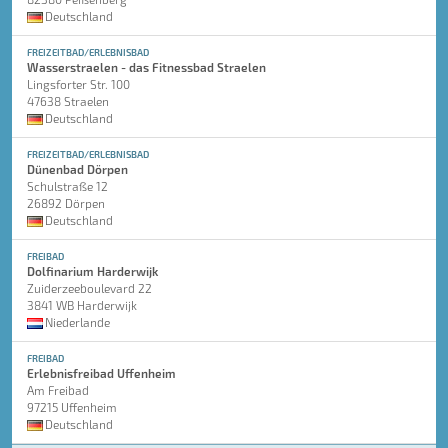
Deutschland
FREIZEITBAD/ERLEBNISBAD
Wasserstraelen - das Fitnessbad Straelen
Lingsforter Str. 100
47638 Straelen
Deutschland
FREIZEITBAD/ERLEBNISBAD
Dünenbad Dörpen
Schulstraße 12
26892 Dörpen
Deutschland
FREIBAD
Dolfinarium Harderwijk
Zuiderzeeboulevard 22
3841 WB Harderwijk
Niederlande
FREIBAD
Erlebnisfreibad Uffenheim
Am Freibad
97215 Uffenheim
Deutschland