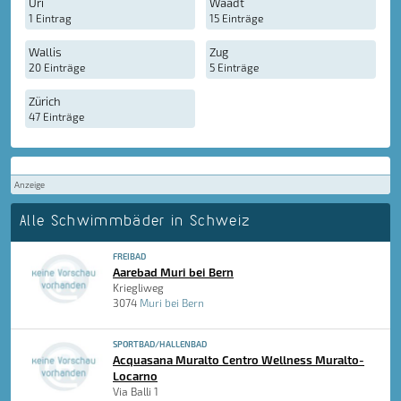
Uri
Waadt
1 Eintrag
15 Einträge
Wallis
Zug
20 Einträge
5 Einträge
Zürich
47 Einträge
Anzeige
Alle Schwimmbäder in Schweiz
FREIBAD
Aarebad Muri bei Bern
Kriegliweg
3074
Muri bei Bern
SPORTBAD/HALLENBAD
Acquasana Muralto Centro Wellness Muralto-
Locarno
Via Balli 1