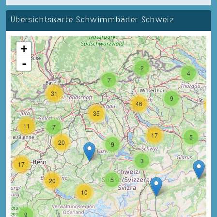
Übersichtskarte Schwimmbäder Schweiz
+
-
2
4
7
31
9
46
18
35
11
7
17
5
20
9
3
17
5
20
10
9