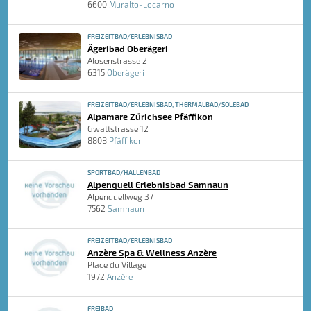
6600
Muralto-Locarno
FREIZEITBAD/ERLEBNISBAD
Ägeribad Oberägeri
Alosenstrasse 2
6315
Oberägeri
FREIZEITBAD/ERLEBNISBAD, THERMALBAD/SOLEBAD
Alpamare Zürichsee Pfäffikon
Gwattstrasse 12
8808
Pfäffikon
SPORTBAD/HALLENBAD
Alpenquell Erlebnisbad Samnaun
Alpenquellweg 37
7562
Samnaun
FREIZEITBAD/ERLEBNISBAD
Anzère Spa & Wellness Anzère
Place du Village
1972
Anzère
FREIBAD