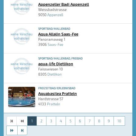
Appenzeller Badi Appenzell
Weissbadstrasse
9050
Appenzell
SPORTBAD/HALLENBAD
Aqua Allalin Saas-Fee
Panoramaweg 1
3906
Saas-Fee
SPORTBAD/HALLENBAD, FREIBAD
aqua-life Dietlikon
Faisswiesen 10
8305
Dietlikon
FREIZEITBAD/ERLEBNISBAD
Aquabasilea Pratteln
Hardstrasse 57
4133
Pratteln
1
2
3
4
5
6
7
8
9
10