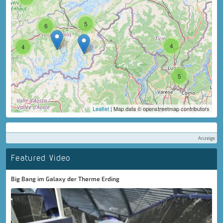
5
6
4
4
5
Leaflet
| Map data © openstreetmap contributors
Anzeige
Featured Video
Big Bang im Galaxy der Therme Erding