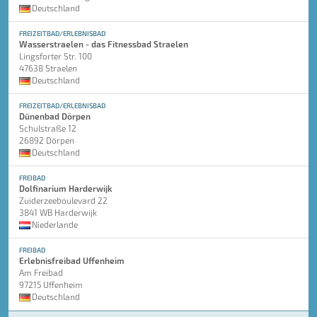
Deutschland
FREIZEITBAD/ERLEBNISBAD
Wasserstraelen - das Fitnessbad Straelen
Lingsforter Str. 100
47638 Straelen
Deutschland
FREIZEITBAD/ERLEBNISBAD
Dünenbad Dörpen
Schulstraße 12
26892 Dörpen
Deutschland
FREIBAD
Dolfinarium Harderwijk
Zuiderzeeboulevard 22
3841 WB Harderwijk
Niederlande
FREIBAD
Erlebnisfreibad Uffenheim
Am Freibad
97215 Uffenheim
Deutschland