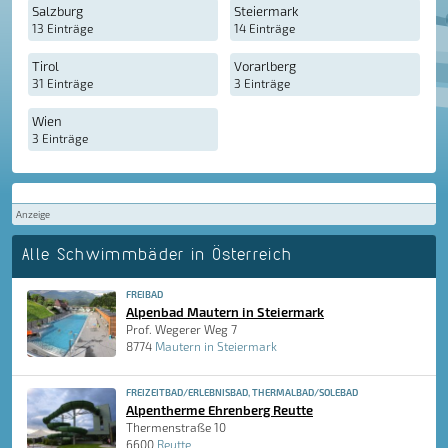
Salzburg
Steiermark
13 Einträge
14 Einträge
Tirol
Vorarlberg
31 Einträge
3 Einträge
Wien
3 Einträge
Anzeige
Alle Schwimmbäder in Österreich
FREIBAD
Alpenbad Mautern in Steiermark
Prof. Wegerer Weg 7
8774
Mautern in Steiermark
FREIZEITBAD/ERLEBNISBAD, THERMALBAD/SOLEBAD
Alpentherme Ehrenberg Reutte
Thermenstraße 10
6600
Reutte