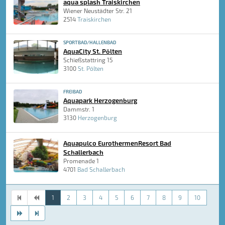
aqua splash Traiskirchen
Wiener Neustädter Str. 21
2514
Traiskirchen
SPORTBAD/HALLENBAD
AquaCity St. Pölten
Schießstattring 15
3100
St. Pölten
FREIBAD
Aquapark Herzogenburg
Dammstr. 1
3130
Herzogenburg
Aquapulco EurothermenResort Bad
Schallerbach
Promenade 1
4701
Bad Schallerbach
1
2
3
4
5
6
7
8
9
10