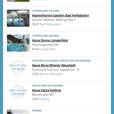
THERMALBAD/SOLEBAD
Alpentherme Gastein Bad Hofgastein
Senator Wilhelm Wilfling Platz 1
5630
Bad Hofgastein
THERMALBAD/SOLEBAD
Aqua Dome Längenfeld
Oberlängenfeld 140
6444
Längenfeld
SPORTBAD/HALLENBAD, FREIZEITBAD/ERLEBNISBAD
Aqua Nova Wiener Neustadt
Ferdinand Graf von Zeppelinstr. 12
2700
Wiener Neustadt
FREIZEITBAD/ERLEBNISBAD
Aqua Salza Golling
Möslstraße 199
5440
Golling
FREIBAD