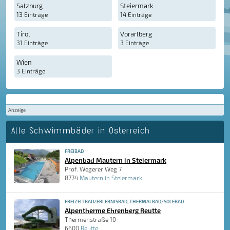
Salzburg
Steiermark
13 Einträge
14 Einträge
Tirol
Vorarlberg
31 Einträge
3 Einträge
Wien
3 Einträge
Anzeige
Alle Schwimmbäder in Österreich
FREIBAD
Alpenbad Mautern in Steiermark
Prof. Wegerer Weg 7
8774
Mautern in Steiermark
FREIZEITBAD/ERLEBNISBAD, THERMALBAD/SOLEBAD
Alpentherme Ehrenberg Reutte
Thermenstraße 10
6600
Reutte