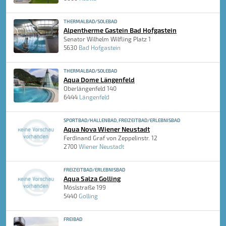
THERMALBAD/SOLEBAD
Alpentherme Gastein Bad Hofgastein
Senator Wilhelm Wilfling Platz 1
5630
Bad Hofgastein
THERMALBAD/SOLEBAD
Aqua Dome Längenfeld
Oberlängenfeld 140
6444
Längenfeld
SPORTBAD/HALLENBAD, FREIZEITBAD/ERLEBNISBAD
Aqua Nova Wiener Neustadt
Ferdinand Graf von Zeppelinstr. 12
2700
Wiener Neustadt
FREIZEITBAD/ERLEBNISBAD
Aqua Salza Golling
Möslstraße 199
5440
Golling
FREIBAD