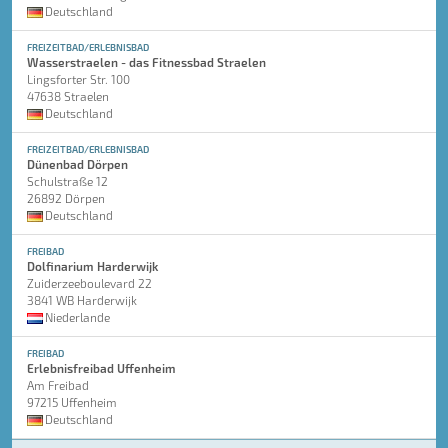
Deutschland
FREIZEITBAD/ERLEBNISBAD
Wasserstraelen - das Fitnessbad Straelen
Lingsforter Str. 100
47638 Straelen
Deutschland
FREIZEITBAD/ERLEBNISBAD
Dünenbad Dörpen
Schulstraße 12
26892 Dörpen
Deutschland
FREIBAD
Dolfinarium Harderwijk
Zuiderzeeboulevard 22
3841 WB Harderwijk
Niederlande
FREIBAD
Erlebnisfreibad Uffenheim
Am Freibad
97215 Uffenheim
Deutschland