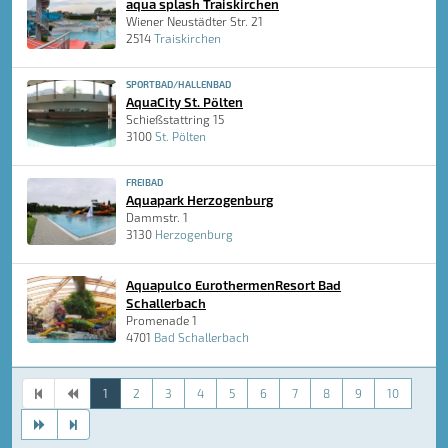
aqua splash Traiskirchen
Wiener Neustädter Str. 21
2514
Traiskirchen
SPORTBAD/HALLENBAD
AquaCity St. Pölten
Schießstattring 15
3100
St. Pölten
FREIBAD
Aquapark Herzogenburg
Dammstr. 1
3130
Herzogenburg
Aquapulco EurothermenResort Bad
Schallerbach
Promenade 1
4701
Bad Schallerbach
1
2
3
4
5
6
7
8
9
10