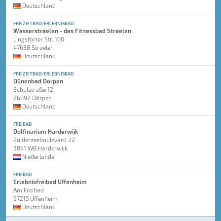
Deutschland
FREIZEITBAD/ERLEBNISBAD
Wasserstraelen - das Fitnessbad Straelen
Lingsforter Str. 100
47638 Straelen
Deutschland
FREIZEITBAD/ERLEBNISBAD
Dünenbad Dörpen
Schulstraße 12
26892 Dörpen
Deutschland
FREIBAD
Dolfinarium Harderwijk
Zuiderzeeboulevard 22
3841 WB Harderwijk
Niederlande
FREIBAD
Erlebnisfreibad Uffenheim
Am Freibad
97215 Uffenheim
Deutschland