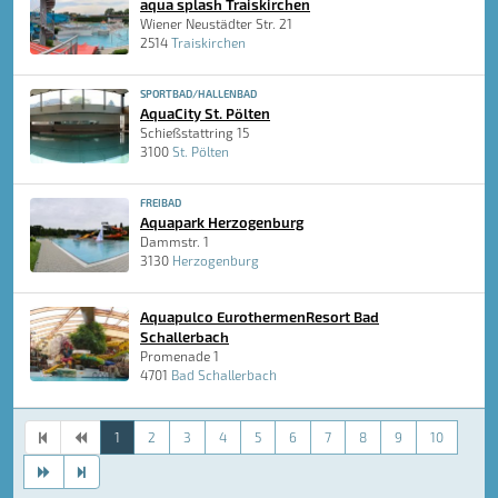
aqua splash Traiskirchen
Wiener Neustädter Str. 21
2514
Traiskirchen
SPORTBAD/HALLENBAD
AquaCity St. Pölten
Schießstattring 15
3100
St. Pölten
FREIBAD
Aquapark Herzogenburg
Dammstr. 1
3130
Herzogenburg
Aquapulco EurothermenResort Bad
Schallerbach
Promenade 1
4701
Bad Schallerbach
1
2
3
4
5
6
7
8
9
10