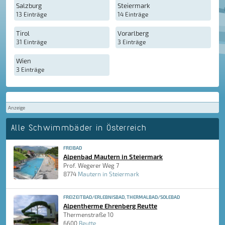
Salzburg
Steiermark
13 Einträge
14 Einträge
Tirol
Vorarlberg
31 Einträge
3 Einträge
Wien
3 Einträge
Anzeige
Alle Schwimmbäder in Österreich
FREIBAD
Alpenbad Mautern in Steiermark
Prof. Wegerer Weg 7
8774
Mautern in Steiermark
FREIZEITBAD/ERLEBNISBAD, THERMALBAD/SOLEBAD
Alpentherme Ehrenberg Reutte
Thermenstraße 10
6600
Reutte