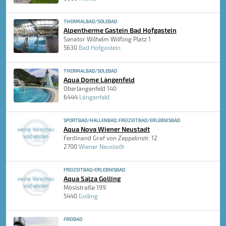
THERMALBAD/SOLEBAD
Alpentherme Gastein Bad Hofgastein
Senator Wilhelm Wilfling Platz 1
5630
Bad Hofgastein
THERMALBAD/SOLEBAD
Aqua Dome Längenfeld
Oberlängenfeld 140
6444
Längenfeld
SPORTBAD/HALLENBAD, FREIZEITBAD/ERLEBNISBAD
Aqua Nova Wiener Neustadt
Ferdinand Graf von Zeppelinstr. 12
2700
Wiener Neustadt
FREIZEITBAD/ERLEBNISBAD
Aqua Salza Golling
Möslstraße 199
5440
Golling
FREIBAD