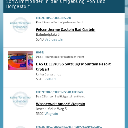
Schwimmbäder in der Umgebung von Bad
Hofgastein
FREIZEITBAD/ERLEBNISBAD
ca. 7 km von Bad Hofgastein entfernt
Felsentherme Gastein Bad Gastein
Bahnhofplatz 5
5640
Bad Gastein
HOTEL
ca. 11 km von Bad Hofgastein entfernt
DAS EDELWEISS Salzburg Mountain Resort
Großarl
Unterbergstr. 65
5611
Großarl
FREIZEITBAD/ERLEBNISBAD, FREIBAD
ca. 23 km von Bad Hofgastein entfernt
Wasserwelt Amadé Wagrain
Joseph Mohr-Weg 5
5602
Wagrain
FREIZEITBAD/ERLEBNISBAD, THERMALBAD/SOLEBAD