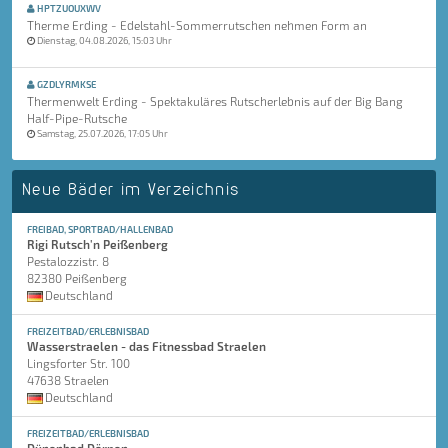
HPTZUOUXWV
Therme Erding - Edelstahl-Sommerrutschen nehmen Form an
Dienstag, 04.08.2026, 15:03 Uhr
GZDLYRMKSE
Thermenwelt Erding - Spektakuläres Rutscherlebnis auf der Big Bang
Half-Pipe-Rutsche
Samstag, 25.07.2026, 17:05 Uhr
Neue Bäder im Verzeichnis
FREIBAD, SPORTBAD/HALLENBAD
Rigi Rutsch'n Peißenberg
Pestalozzistr. 8
82380 Peißenberg
Deutschland
FREIZEITBAD/ERLEBNISBAD
Wasserstraelen - das Fitnessbad Straelen
Lingsforter Str. 100
47638 Straelen
Deutschland
FREIZEITBAD/ERLEBNISBAD