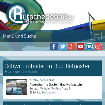
Menü und Suche
Menü
Schwimmbäder in Bad Hofgastein
Salzburg, Österreich
THERMALBAD/SOLEBAD
Alpentherme Gastein Bad Hofgastein
Senator Wilhelm Wilfling Platz 1
5630
Bad Hofgastein