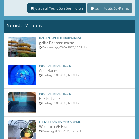
jetzt auf Youtube abonnieren
zum Youtube-Kanal
Neuste Videos
HALLEN- UND FREIBAD WINGST
gelbe Röhrenrutsche
Donnerstag, 03.04.2025, 13:01 Uhr
WESTFALENBAD HAGEN
AquaRacer
Freitag, 31.01.2025, 12:12 Uhr
WESTFALENBAD HAGEN
Breitrutsche
Freitag, 31.01.2025, 12:12 Uhr
FREIZEIT SÄNTISPARK ABTWIL
Wildbach VR Ride
Dienstag, 07.01.2025, 09:09 Uhr