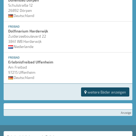
Dünenbad Dörpen
Schulstraße 12
26892 Dörpen
Deutschland
FREIBAD
Dolfinarium Harderwijk
Zuiderzeeboulevard 22
3841 WB Harderwijk
Niederlande
FREIBAD
Erlebnisfreibad Uffenheim
Am Freibad
97215 Uffenheim
Deutschland
weitere Bäder anzeigen
Anzeige