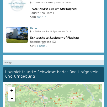
ca. 29 km von Bad Hofgastein entfernt
TAUERN SPA Zell am See Kaprun
Tauern Spa Platz 1
5710
Kaprun
HOTEL
ca. 30 km von Bad Hofgastein entfernt
Schlosshotel Lacknerhof Flachau
Unterberggasse 172
5542
Flachau
Anzeige
Übersichtskarte Schwimmbäder Bad Hofgastein
und Umgebung
+
-