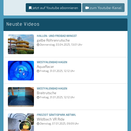
jetzt auf Youtube abonnieren
zum Youtube-Kanal
Neuste Videos
HALLEN- UND FREIBAD WINGST
gelbe Röhrenrutsche
Donnerstag, 03.04.2025, 13:01 Uhr
WESTFALENBAD HAGEN
AquaRacer
Freitag, 31.01.2025, 12:12 Uhr
WESTFALENBAD HAGEN
Breitrutsche
Freitag, 31.01.2025, 12:12 Uhr
FREIZEIT SÄNTISPARK ABTWIL
Wildbach VR Ride
Dienstag, 07.01.2025, 09:09 Uhr