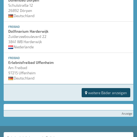
Dünenbad Dörpen
Schulstraße 12
26892 Dörpen
Deutschland
FREIBAD
Dolfinarium Harderwijk
Zuiderzeeboulevard 22
3841 WB Harderwijk
Niederlande
FREIBAD
Erlebnisfreibad Uffenheim
Am Freibad
97215 Uffenheim
Deutschland
weitere Bäder anzeigen
Anzeige