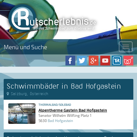
Menü und Suche
Menü
Schwimmbäder in Bad Hofgastein
Salzburg, Österreich
THERMALBAD/SOLEBAD
Alpentherme Gastein Bad Hofgastein
Senator Wilhelm Wilfling Platz 1
5630
Bad Hofgastein