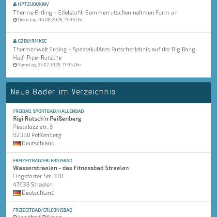
HPTZUOUXWV
Therme Erding - Edelstahl-Sommerrutschen nehmen Form an
Dienstag, 04.08.2026, 15:03 Uhr
GZDLYRMKSE
Thermenwelt Erding - Spektakuläres Rutscherlebnis auf der Big Bang
Half-Pipe-Rutsche
Samstag, 25.07.2026, 17:05 Uhr
Neue Bäder im Verzeichnis
FREIBAD, SPORTBAD/HALLENBAD
Rigi Rutsch'n Peißenberg
Pestalozzistr. 8
82380 Peißenberg
Deutschland
FREIZEITBAD/ERLEBNISBAD
Wasserstraelen - das Fitnessbad Straelen
Lingsforter Str. 100
47638 Straelen
Deutschland
FREIZEITBAD/ERLEBNISBAD