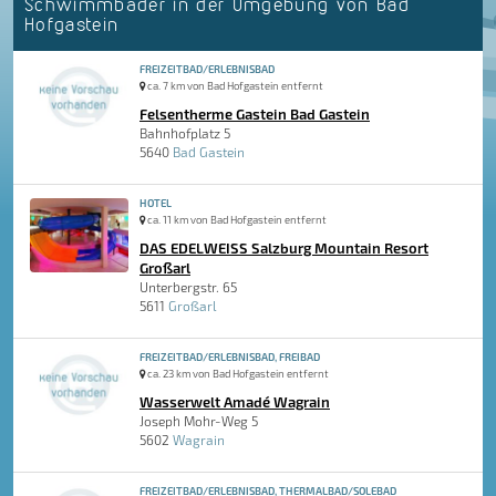
Schwimmbäder in der Umgebung von Bad
Hofgastein
FREIZEITBAD/ERLEBNISBAD
ca. 7 km von Bad Hofgastein entfernt
Felsentherme Gastein Bad Gastein
Bahnhofplatz 5
5640
Bad Gastein
HOTEL
ca. 11 km von Bad Hofgastein entfernt
DAS EDELWEISS Salzburg Mountain Resort
Großarl
Unterbergstr. 65
5611
Großarl
FREIZEITBAD/ERLEBNISBAD, FREIBAD
ca. 23 km von Bad Hofgastein entfernt
Wasserwelt Amadé Wagrain
Joseph Mohr-Weg 5
5602
Wagrain
FREIZEITBAD/ERLEBNISBAD, THERMALBAD/SOLEBAD