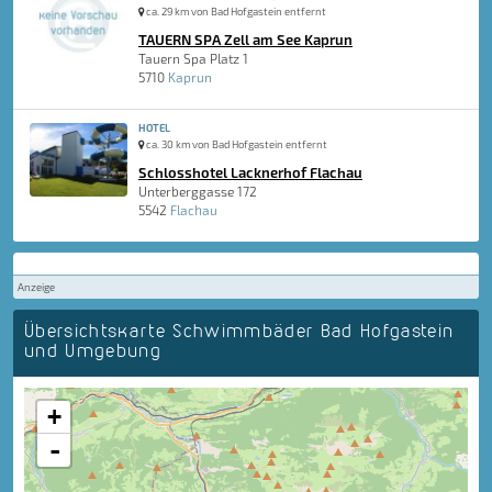
ca. 29 km von Bad Hofgastein entfernt
TAUERN SPA Zell am See Kaprun
Tauern Spa Platz 1
5710
Kaprun
HOTEL
ca. 30 km von Bad Hofgastein entfernt
Schlosshotel Lacknerhof Flachau
Unterberggasse 172
5542
Flachau
Anzeige
Übersichtskarte Schwimmbäder Bad Hofgastein
und Umgebung
+
-