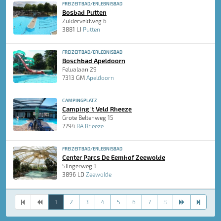
FREIZEITBAD/ERLEBNISBAD
Bosbad Putten
Zuiderveldweg 6
3881 LJ
Putten
FREIZEITBAD/ERLEBNISBAD
Boschbad Apeldoorn
Felualaan 29
7313 GM
Apeldoorn
CAMPINGPLATZ
Camping 't Veld Rheeze
Grote Beltenweg 15
7794
RA Rheeze
FREIZEITBAD/ERLEBNISBAD
Center Parcs De Eemhof Zeewolde
Slingerweg 1
3896 LD
Zeewolde
1
2
3
4
5
6
7
8