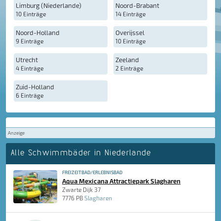
Limburg (Niederlande)
Noord-Brabant
10 Einträge
14 Einträge
Noord-Holland
Overijssel
9 Einträge
10 Einträge
Utrecht
Zeeland
4 Einträge
2 Einträge
Zuid-Holland
6 Einträge
Anzeige
Alle Schwimmbäder in Niederlande
FREIZEITBAD/ERLEBNISBAD
Aqua Mexicana Attractiepark Slagharen
Zwarte Dijk 37
7776 PB
Slagharen