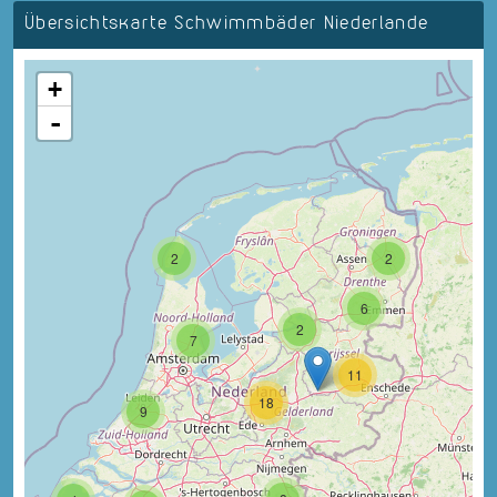
Übersichtskarte Schwimmbäder Niederlande
+
-
2
2
6
2
7
11
18
9