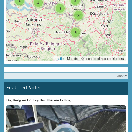
8
4
4
8
3
3
Leaflet
| Map data © openstreetmap contributors
Anzeige
Featured Video
Big Bang im Galaxy der Therme Erding