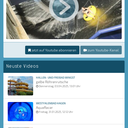
jetzt auf Youtube abonnieren
zum Youtube-Kanal
Neuste Videos
HALLEN- UND FREIBAD WINGST
gelbe Röhrenrutsche
Donnerstag, 03.04.2025, 13:01 Uhr
WESTFALENBAD HAGEN
AquaRacer
Freitag, 31.01.2025, 12:12 Uhr