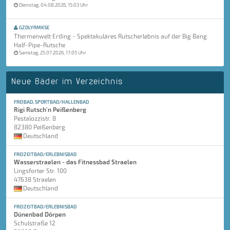
Dienstag, 04.08.2026, 15:03 Uhr
GZDLYRMKSE
Thermenwelt Erding - Spektakuläres Rutscherlebnis auf der Big Bang
Half-Pipe-Rutsche
Samstag, 25.07.2026, 17:05 Uhr
Neue Bäder im Verzeichnis
FREIBAD, SPORTBAD/HALLENBAD
Rigi Rutsch'n Peißenberg
Pestalozzistr. 8
82380 Peißenberg
Deutschland
FREIZEITBAD/ERLEBNISBAD
Wasserstraelen - das Fitnessbad Straelen
Lingsforter Str. 100
47638 Straelen
Deutschland
FREIZEITBAD/ERLEBNISBAD
Dünenbad Dörpen
Schulstraße 12