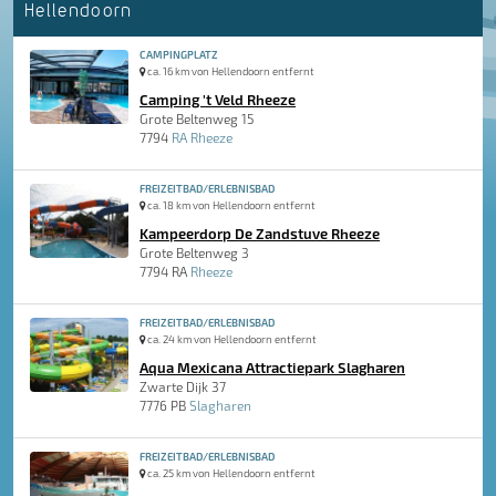
Hellendoorn
CAMPINGPLATZ
ca. 16 km von Hellendoorn entfernt
Camping 't Veld Rheeze
Grote Beltenweg 15
7794
RA Rheeze
FREIZEITBAD/ERLEBNISBAD
ca. 18 km von Hellendoorn entfernt
Kampeerdorp De Zandstuve Rheeze
Grote Beltenweg 3
7794 RA
Rheeze
FREIZEITBAD/ERLEBNISBAD
ca. 24 km von Hellendoorn entfernt
Aqua Mexicana Attractiepark Slagharen
Zwarte Dijk 37
7776 PB
Slagharen
FREIZEITBAD/ERLEBNISBAD
ca. 25 km von Hellendoorn entfernt