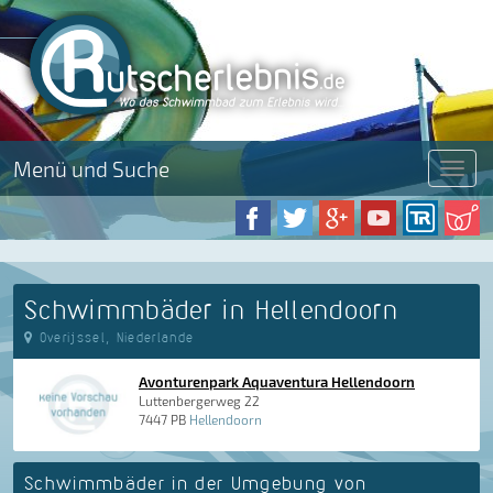
Menü und Suche
Menü
Schwimmbäder in Hellendoorn
Overijssel, Niederlande
Avonturenpark Aquaventura Hellendoorn
Luttenbergerweg 22
7447 PB
Hellendoorn
Schwimmbäder in der Umgebung von