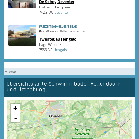
De Scheg Deventer
Piet van Donkplein 1
7422 LW
Deventer
FREIZEITBAD/ERLEBNISBAD
ca. 28 km von Hellendoorn entfernt
Twentebad Hengelo
Lage Weide 3
7556 NA
Hengelo
Anzeige
Übersichtskarte Schwimmbäder Hellendoorn
und Umgebung
+
-