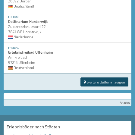
26892 Dörpen
Deutschland
FREIBAD
Dolfinarium Harderwijk
Zuiderzeeboulevard 22
3841 WB Harderwijk
Niederlande
FREIBAD
Erlebnisfreibad Uffenheim
Am Freibad
97215 Uffenheim
Deutschland
weitere Bäder anzeigen
Anzeige
Erlebnisbäder nach Städten