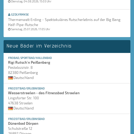
Dienstag, 04.08.2026, 15:03 Uhr
GZDLYRMKSE
Thermenwelt Erding - Spektakuläres Rutscherlebnis auf der Big Bang
Half-Pipe-Rutsche
Samstag, 25.07.2026, 17:05 Uhr
Neue Bäder im Verzeichnis
FREIBAD, SPORTBAD/HALLENBAD
Rigi Rutsch'n Peißenberg
Pestalozzistr. 8
82380 Peißenberg
Deutschland
FREIZEITBAD/ERLEBNISBAD
Wasserstraelen - das Fitnessbad Straelen
Lingsforter Str. 100
47638 Straelen
Deutschland
FREIZEITBAD/ERLEBNISBAD
Dünenbad Dörpen
Schulstraße 12
26892 Dörpen