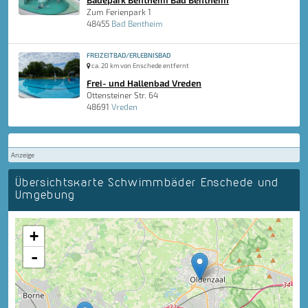
Badepark Bentheim Bad Bentheim
Zum Ferienpark 1
48455
Bad Bentheim
FREIZEITBAD/ERLEBNISBAD
ca. 20 km von Enschede entfernt
Frei- und Hallenbad Vreden
Ottensteiner Str. 64
48691
Vreden
Anzeige
Übersichtskarte Schwimmbäder Enschede und
Umgebung
+
-