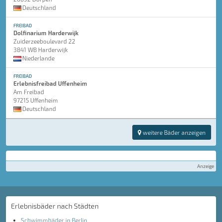
Deutschland
FREIBAD
Dolfinarium Harderwijk
Zuiderzeeboulevard 22
3841 WB Harderwijk
Niederlande
FREIBAD
Erlebnisfreibad Uffenheim
Am Freibad
97215 Uffenheim
Deutschland
weitere Bäder anzeigen
Anzeige
Erlebnisbäder nach Städten
Schwimmbäder in Berlin