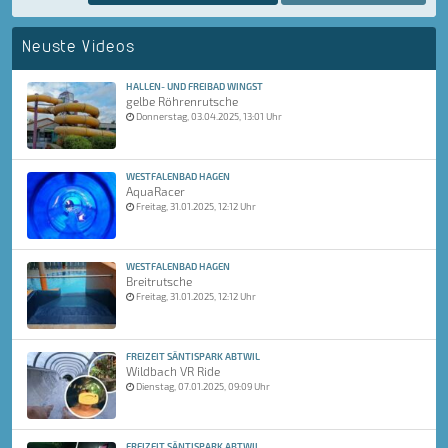
Neuste Videos
HALLEN- UND FREIBAD WINGST
gelbe Röhrenrutsche
Donnerstag, 03.04.2025, 13:01 Uhr
WESTFALENBAD HAGEN
AquaRacer
Freitag, 31.01.2025, 12:12 Uhr
WESTFALENBAD HAGEN
Breitrutsche
Freitag, 31.01.2025, 12:12 Uhr
FREIZEIT SÄNTISPARK ABTWIL
Wildbach VR Ride
Dienstag, 07.01.2025, 09:09 Uhr
FREIZEIT SÄNTISPARK ABTWIL