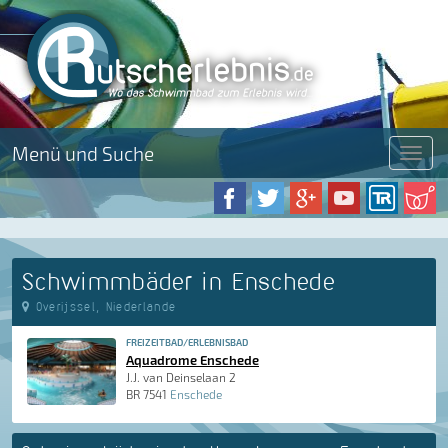
Menü und Suche
Menü
Schwimmbäder in Enschede
Overijssel, Niederlande
FREIZEITBAD/ERLEBNISBAD
Aquadrome Enschede
J.J. van Deinselaan 2
BR 7541
Enschede