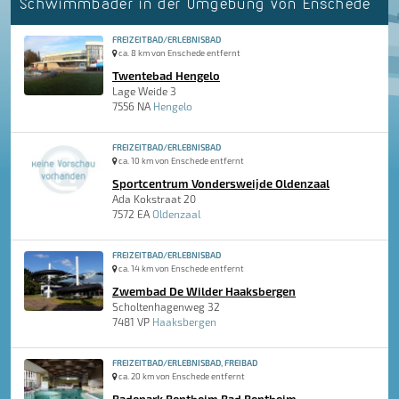
Schwimmbäder in der Umgebung von Enschede
FREIZEITBAD/ERLEBNISBAD
ca. 8 km von Enschede entfernt
Twentebad Hengelo
Lage Weide 3
7556 NA
Hengelo
FREIZEITBAD/ERLEBNISBAD
ca. 10 km von Enschede entfernt
Sportcentrum Vondersweijde Oldenzaal
Ada Kokstraat 20
7572 EA
Oldenzaal
FREIZEITBAD/ERLEBNISBAD
ca. 14 km von Enschede entfernt
Zwembad De Wilder Haaksbergen
Scholtenhagenweg 32
7481 VP
Haaksbergen
FREIZEITBAD/ERLEBNISBAD, FREIBAD
ca. 20 km von Enschede entfernt