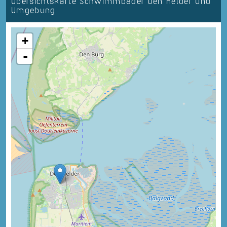
Übersichtskarte Schwimmbäder Den Helder und
Umgebung
+
-