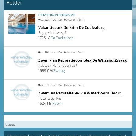
Helder
FREIZEITBAD/ERLEBNISBAD
ca. 22 km von Den Helder entfernt
Vakantiepark De Krim De Cocksdorp
Roggeslootweg 6
1795 JV
De Cocksdorp
ca. 36 km von Den Helder entfernt
Zwem- en Recreatiecomplex De Wijzend Zwaag
Pastoor Nuijenstraat 57
1689 GM
Zwaag
ca. 37 km von Den Helder entfernt
Zwem en Recreatiebad de Waterhoorn Hoorn
Holenweg 14e
1624 PB
Hoorn
Anzeige