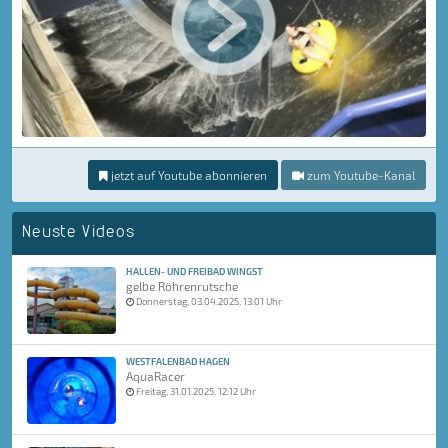
jetzt auf Youtube abonnieren
zum Youtube-Kanal
Neuste Videos
HALLEN- UND FREIBAD WINGST
gelbe Röhrenrutsche
Donnerstag, 03.04.2025, 13:01 Uhr
WESTFALENBAD HAGEN
AquaRacer
Freitag, 31.01.2025, 12:12 Uhr