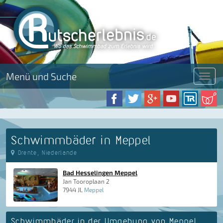
Menü und Suche
Menü
Schwimmbäder in Meppel
Drente, Niederlande
Bad Hesselingen Meppel
Jan Tooroplaan 2
7944 JL
Meppel
Schwimmbäder in der Umgebung von Meppel