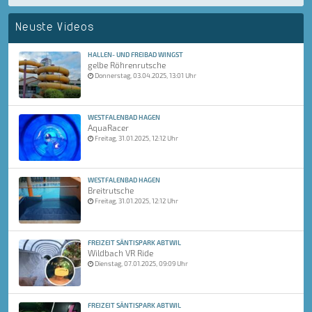
Neuste Videos
HALLEN- UND FREIBAD WINGST
gelbe Röhrenrutsche
Donnerstag, 03.04.2025, 13:01 Uhr
WESTFALENBAD HAGEN
AquaRacer
Freitag, 31.01.2025, 12:12 Uhr
WESTFALENBAD HAGEN
Breitrutsche
Freitag, 31.01.2025, 12:12 Uhr
FREIZEIT SÄNTISPARK ABTWIL
Wildbach VR Ride
Dienstag, 07.01.2025, 09:09 Uhr
FREIZEIT SÄNTISPARK ABTWIL