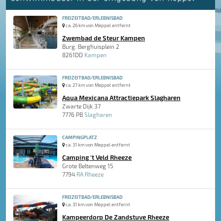
FREIZEITBAD/ERLEBNISBAD
ca. 26 km von Meppel entfernt
Zwembad de Steur Kampen
Burg. Berghuisplein 2
8261DD
Kampen
FREIZEITBAD/ERLEBNISBAD
ca. 27 km von Meppel entfernt
Aqua Mexicana Attractiepark Slagharen
Zwarte Dijk 37
7776 PB
Slagharen
CAMPINGPLATZ
ca. 31 km von Meppel entfernt
Camping 't Veld Rheeze
Grote Beltenweg 15
7794
RA Rheeze
FREIZEITBAD/ERLEBNISBAD
ca. 31 km von Meppel entfernt
Kampeerdorp De Zandstuve Rheeze