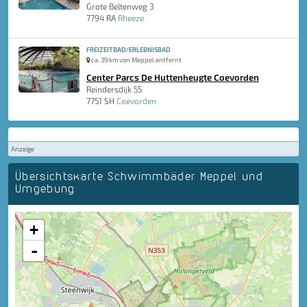
Grote Beltenweg 3
7794 RA
Rheeze
FREIZEITBAD/ERLEBNISBAD
ca. 39 km von Meppel entfernt
Center Parcs De Huttenheugte Coevorden
Reindersdijk 55
7751 SH
Coevorden
Anzeige
Übersichtskarte Schwimmbäder Meppel und
Umgebung
+
-