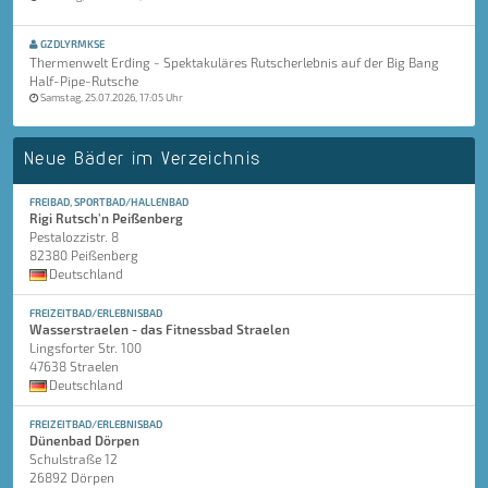
GZDLYRMKSE
Thermenwelt Erding - Spektakuläres Rutscherlebnis auf der Big Bang
Half-Pipe-Rutsche
Samstag, 25.07.2026, 17:05 Uhr
Neue Bäder im Verzeichnis
FREIBAD, SPORTBAD/HALLENBAD
Rigi Rutsch'n Peißenberg
Pestalozzistr. 8
82380 Peißenberg
Deutschland
FREIZEITBAD/ERLEBNISBAD
Wasserstraelen - das Fitnessbad Straelen
Lingsforter Str. 100
47638 Straelen
Deutschland
FREIZEITBAD/ERLEBNISBAD
Dünenbad Dörpen
Schulstraße 12
26892 Dörpen