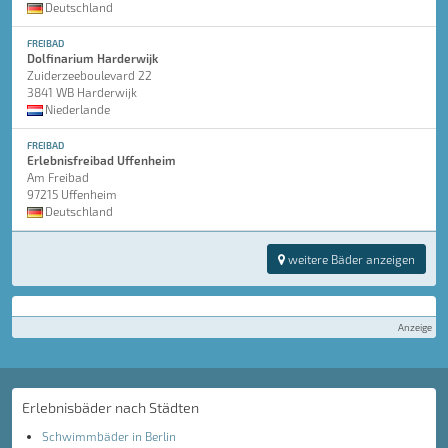
Deutschland
FREIBAD
Dolfinarium Harderwijk
Zuiderzeeboulevard 22
3841 WB Harderwijk
Niederlande
FREIBAD
Erlebnisfreibad Uffenheim
Am Freibad
97215 Uffenheim
Deutschland
weitere Bäder anzeigen
Anzeige
Erlebnisbäder nach Städten
Schwimmbäder in Berlin