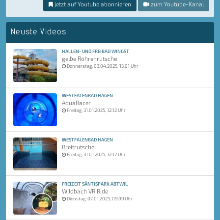
jetzt auf Youtube abonnieren
zum Youtube-Kanal
Neuste Videos
HALLEN- UND FREIBAD WINGST
gelbe Röhrenrutsche
Donnerstag, 03.04.2025, 13:01 Uhr
WESTFALENBAD HAGEN
AquaRacer
Freitag, 31.01.2025, 12:12 Uhr
WESTFALENBAD HAGEN
Breitrutsche
Freitag, 31.01.2025, 12:12 Uhr
FREIZEIT SÄNTISPARK ABTWIL
Wildbach VR Ride
Dienstag, 07.01.2025, 09:09 Uhr