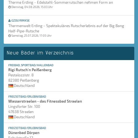
Therme Erding - Edelstahl-Sommerrutschen nehmen Form an
Dienstag, 04.08.2026, 15:03 Uhr
GZDLYRMKSE
Thermenwelt Erding - Spektakuläres Rutscherlebnis auf der Big Bang
Half-Pipe-Rutsche
Samstag, 25.07.2026, 17:05 Uhr
Neue Bäder im Verzeichnis
FREIBAD, SPORTBAD/HALLENBAD
Rigi Rutsch'n Peißenberg
Pestalozzistr. 8
82380 Peißenberg
Deutschland
FREIZEITBAD/ERLEBNISBAD
Wasserstraelen - das Fitnessbad Straelen
Lingsforter Str. 100
47638 Straelen
Deutschland
FREIZEITBAD/ERLEBNISBAD
Dünenbad Dörpen
Schulstraße 12