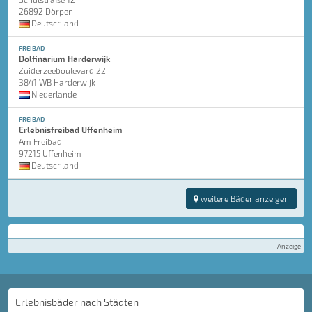
26892 Dörpen
Deutschland
FREIBAD
Dolfinarium Harderwijk
Zuiderzeeboulevard 22
3841 WB Harderwijk
Niederlande
FREIBAD
Erlebnisfreibad Uffenheim
Am Freibad
97215 Uffenheim
Deutschland
weitere Bäder anzeigen
Anzeige
Erlebnisbäder nach Städten