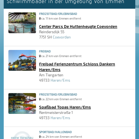
Schwimmbäder in der Umgebung von Emmen
FREIZEITBAD/ERLEBNISBAD
ca. 11 km von Emmen entfernt
Center Parcs De Huttenheugte Coevorden
Reindersdijk 55
7751 SH
Coevorden
FREIBAD
ca. 21 km von Emmen entfernt
Freibad Ferienzentrum Schloss Dankern
Haren/Ems
Am Tiergarten
49733
Haren/Ems
FREIZEITBAD/ERLEBNISBAD
ca. 22 km von Emmen entfernt
Spaßbad Topas Haren/Ems
Rentmeisterstraße 1
49733
Haren/Ems
SPORTBAD/HALLENBAD
ca. 24 km von Emmen entfernt