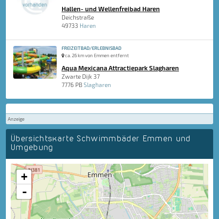
Hallen- und Wellenfreibad Haren
Deichstraße
49733
Haren
FREIZEITBAD/ERLEBNISBAD
ca. 26 km von Emmen entfernt
Aqua Mexicana Attractiepark Slagharen
Zwarte Dijk 37
7776 PB
Slagharen
Anzeige
Übersichtskarte Schwimmbäder Emmen und
Umgebung
+
-