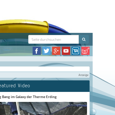
Anzeige
eatured Video
g Bang im Galaxy der Therme Erding