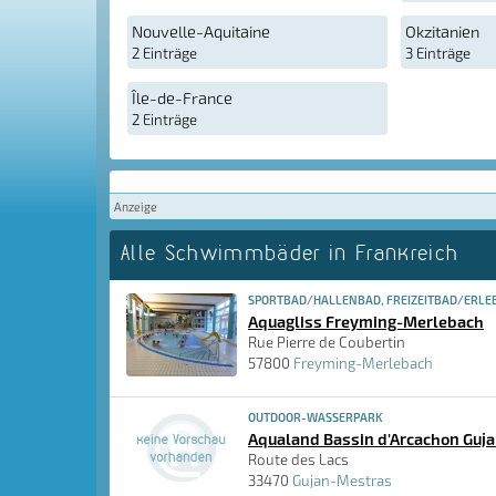
Nouvelle-Aquitaine
Okzitanien
2 Einträge
3 Einträge
Île-de-France
2 Einträge
Anzeige
Alle Schwimmbäder in Frankreich
SPORTBAD/HALLENBAD, FREIZEITBAD/ERLE
Aquagliss Freyming-Merlebach
Rue Pierre de Coubertin
57800
Freyming-Merlebach
OUTDOOR-WASSERPARK
Aqualand Bassin d'Arcachon Guj
Route des Lacs
33470
Gujan-Mestras