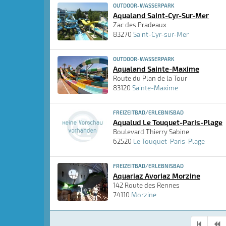
OUTDOOR-WASSERPARK
Aqualand Saint-Cyr-Sur-Mer
Zac des Pradeaux
83270
Saint-Cyr-sur-Mer
OUTDOOR-WASSERPARK
Aqualand Sainte-Maxime
Route du Plan de la Tour
83120
Sainte-Maxime
FREIZEITBAD/ERLEBNISBAD
Aqualud Le Touquet-Paris-Plage
Boulevard Thierry Sabine
62520
Le Touquet-Paris-Plage
FREIZEITBAD/ERLEBNISBAD
Aquariaz Avoriaz Morzine
142 Route des Rennes
74110
Morzine