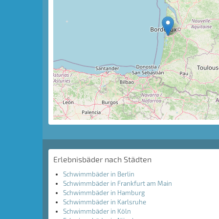
Erlebnisbäder nach Städten
Schwimmbäder in Berlin
Schwimmbäder in Frankfurt am Main
Schwimmbäder in Hamburg
Schwimmbäder in Karlsruhe
Schwimmbäder in Köln