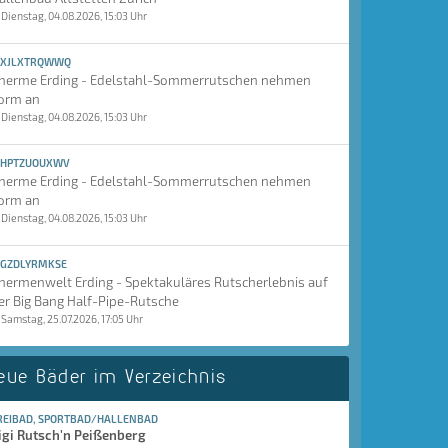
Dienstag, 04.08.2026, 15:03 Uhr
XJLXTRQWWQ
herme Erding - Edelstahl-Sommerrutschen nehmen
orm an
Dienstag, 04.08.2026, 15:03 Uhr
HPTZUOUXWV
herme Erding - Edelstahl-Sommerrutschen nehmen
orm an
Dienstag, 04.08.2026, 15:03 Uhr
GZDLYRMKSE
hermenwelt Erding - Spektakuläres Rutscherlebnis auf
er Big Bang Half-Pipe-Rutsche
Samstag, 25.07.2026, 17:05 Uhr
eue Bäder im Verzeichnis
REIBAD, SPORTBAD/HALLENBAD
igi Rutsch'n Peißenberg