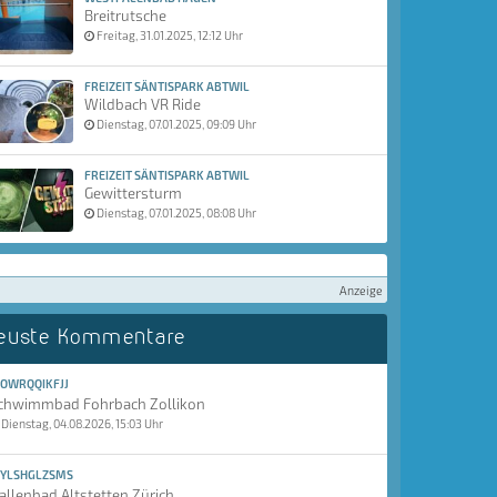
Breitrutsche
Freitag, 31.01.2025, 12:12 Uhr
FREIZEIT SÄNTISPARK ABTWIL
Wildbach VR Ride
Dienstag, 07.01.2025, 09:09 Uhr
FREIZEIT SÄNTISPARK ABTWIL
Gewittersturm
Dienstag, 07.01.2025, 08:08 Uhr
Anzeige
euste Kommentare
OWRQQIKFJJ
chwimmbad Fohrbach Zollikon
Dienstag, 04.08.2026, 15:03 Uhr
YLSHGLZSMS
allenbad Altstetten Zürich