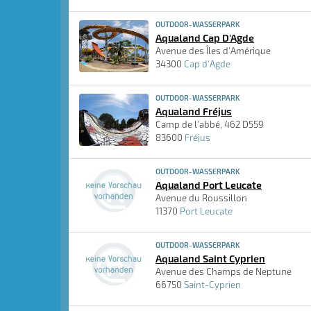
OUTDOOR-WASSERPARK
Aqualand Cap D'Agde
Avenue des Îles d'Amérique
34300
Cap d'Agde
OUTDOOR-WASSERPARK
Aqualand Fréjus
Camp de l'abbé, 462 D559
83600
Fréjus
OUTDOOR-WASSERPARK
Aqualand Port Leucate
Avenue du Roussillon
11370
Port Leucate
OUTDOOR-WASSERPARK
Aqualand Saint Cyprien
Avenue des Champs de Neptune
66750
Saint-Cyprien