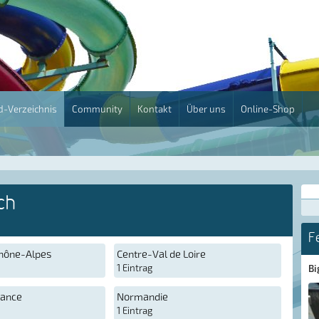
-Verzeichnis
Community
Kontakt
Über uns
Online-Shop
ch
F
hône-Alpes
Centre-Val de Loire
1 Eintrag
Bi
rance
Normandie
1 Eintrag