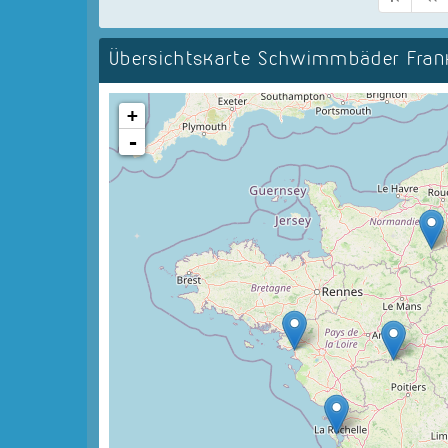
Übersichtskarte Schwimmbäder Fran
+
-