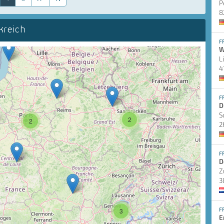
P
8
kreich
F
W
L
4
F
D
S
2
2
2
F
D
Z
3
F
3
E