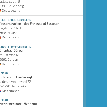
estalozzistr. 8
2380 Peißenberg
Deutschland
REIZEITBAD/ERLEBNISBAD
asserstraelen - das Fitnessbad Straelen
ingsforter Str. 100
7638 Straelen
Deutschland
REIZEITBAD/ERLEBNISBAD
ünenbad Dörpen
chulstraße 12
6892 Dörpen
Deutschland
REIBAD
olfinarium Harderwijk
uiderzeeboulevard 22
841 WB Harderwijk
Niederlande
REIBAD
rlebnisfreibad Uffenheim