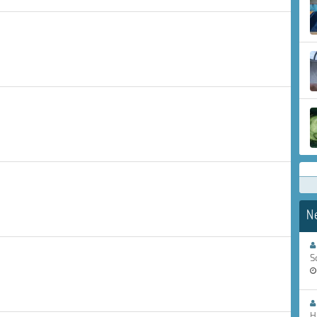
N
S
H