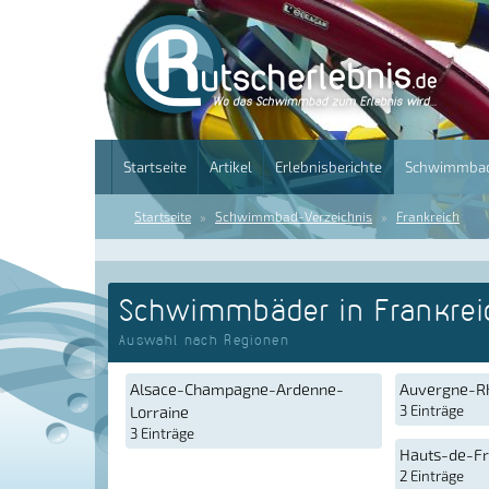
Startseite
Artikel
Erlebnisberichte
Schwimmbad
Startseite
Schwimmbad-Verzeichnis
Frankreich
Schwimmbäder in Frankrei
Auswahl nach Regionen
Alsace-Champagne-Ardenne-
Auvergne-R
Lorraine
3 Einträge
3 Einträge
Hauts-de-F
2 Einträge