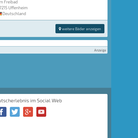
m Freibad
7215 Uffenheim
Deutschland
weitere Bäder anzeigen
Anzeige
utscherlebnis im Social Web