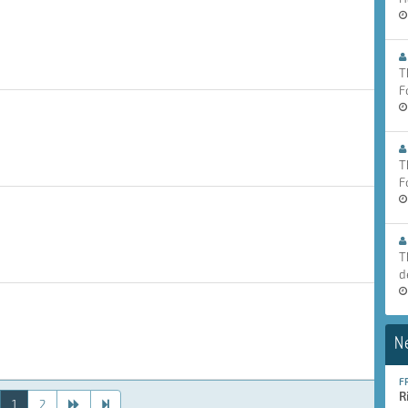
T
F
T
F
T
d
N
F
R
1
2