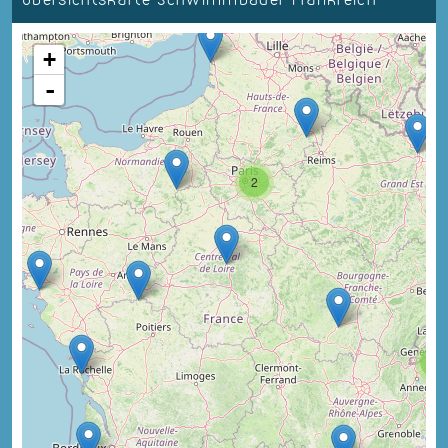
+
-
2
3