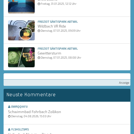
Freitag, 31.01.2025, 12:12 Uhr
FREIZEIT SÄNTISPARK ABTWIL
Wildbach VR Ride
Dienstag, 07.01.2025, 09:09 Uhr
FREIZEIT SÄNTISPARK ABTWIL
Gewittersturm
Dienstag, 07.01.2025, 08:08 Uhr
Anzeige
Neuste Kommentare
OWRQQIKFJJ
Schwimmbad Fohrbach Zollikon
Dienstag, 04.08.2026, 15:03 Uhr
YLSHGLZSMS