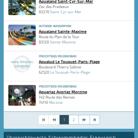
Aqualand Saint-Cyr-Sur-Mer
Zac des Pradeaux
83270
Saint-Cyr-sur-Mer
OUTDOOR-WASSERPARK
Aqualand Sainte-Maxime
Route du Plan de la Tour
83120
Sainte-Maxime
FREIZEITBAD/ERLEBNISBAD
Aqualud Le Touquet-Paris-Plage
Boulevard Thierry Sabine
62520
Le Touquet-Paris-Plage
FREIZEITBAD/ERLEBNISBAD
Aquariaz Avoriaz Morzine
142 Route des Rennes
74110
Morzine
1
2
Übersichtskarte Schwimmbäder Frankreich