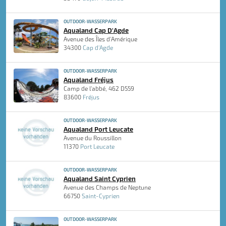
OUTDOOR-WASSERPARK
Aqualand Cap D'Agde
Avenue des Îles d'Amérique
34300
Cap d'Agde
OUTDOOR-WASSERPARK
Aqualand Fréjus
Camp de l'abbé, 462 D559
83600
Fréjus
OUTDOOR-WASSERPARK
Aqualand Port Leucate
Avenue du Roussillon
11370
Port Leucate
OUTDOOR-WASSERPARK
Aqualand Saint Cyprien
Avenue des Champs de Neptune
66750
Saint-Cyprien
OUTDOOR-WASSERPARK