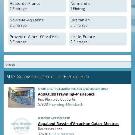
Hauts-de-France
Normandie
2 Einträge
1 Eintrag
Nouvelle-Aquitaine
Okzitanien
2 Einträge
3 Einträge
Provence-Alpes-Côte d’Azur
Île-de-France
3 Einträge
2 Einträge
Anzeige
Alle Schwimmbäder in Frankreich
SPORTBAD/HALLENBAD, FREIZEITBAD/ERLEBNISBAD
Aquagliss Freyming-Merlebach
Rue Pierre de Coubertin
57800
Freyming-Merlebach
OUTDOOR-WASSERPARK
Aqualand Bassin d'Arcachon Gujan-Mestras
Route des Lacs
33470
Gujan-Mestras