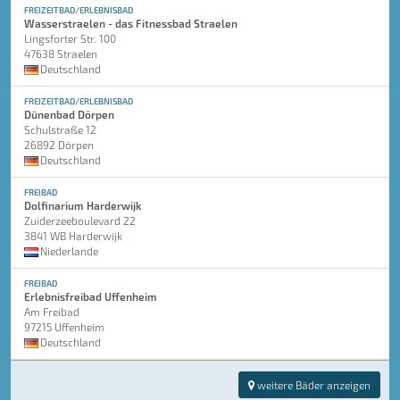
FREIZEITBAD/ERLEBNISBAD
Wasserstraelen - das Fitnessbad Straelen
Lingsforter Str. 100
47638 Straelen
Deutschland
FREIZEITBAD/ERLEBNISBAD
Dünenbad Dörpen
Schulstraße 12
26892 Dörpen
Deutschland
FREIBAD
Dolfinarium Harderwijk
Zuiderzeeboulevard 22
3841 WB Harderwijk
Niederlande
FREIBAD
Erlebnisfreibad Uffenheim
Am Freibad
97215 Uffenheim
Deutschland
weitere Bäder anzeigen