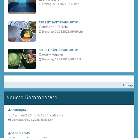
Freitag, 31.01.2025, 12:12 Uhr
FREIZEIT SÄNTISPARK ABTWIL
Wildbach VR Ride
Dienstag, 07.01.2025, 09:09 Uhr
FREIZEIT SÄNTISPARK ABTWIL
Gewittersturm
Dienstag, 07.01.2025, 08:08 Uhr
Anzeige
Neuste Kommentare
OWRQQIKFJJ
Schwimmbad Fohrbach Zollikon
Dienstag, 04.08.2026, 15:03 Uhr
YLSHGLZSMS