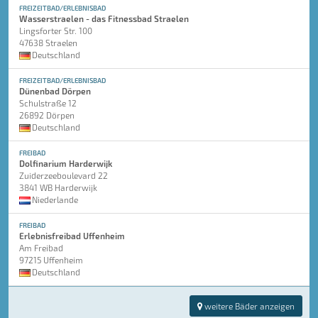
FREIZEITBAD/ERLEBNISBAD
Wasserstraelen - das Fitnessbad Straelen
Lingsforter Str. 100
47638 Straelen
Deutschland
FREIZEITBAD/ERLEBNISBAD
Dünenbad Dörpen
Schulstraße 12
26892 Dörpen
Deutschland
FREIBAD
Dolfinarium Harderwijk
Zuiderzeeboulevard 22
3841 WB Harderwijk
Niederlande
FREIBAD
Erlebnisfreibad Uffenheim
Am Freibad
97215 Uffenheim
Deutschland
weitere Bäder anzeigen