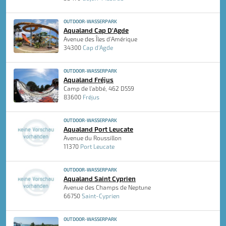
OUTDOOR-WASSERPARK
Aqualand Cap D'Agde
Avenue des Îles d'Amérique
34300
Cap d'Agde
OUTDOOR-WASSERPARK
Aqualand Fréjus
Camp de l'abbé, 462 D559
83600
Fréjus
OUTDOOR-WASSERPARK
Aqualand Port Leucate
Avenue du Roussillon
11370
Port Leucate
OUTDOOR-WASSERPARK
Aqualand Saint Cyprien
Avenue des Champs de Neptune
66750
Saint-Cyprien
OUTDOOR-WASSERPARK