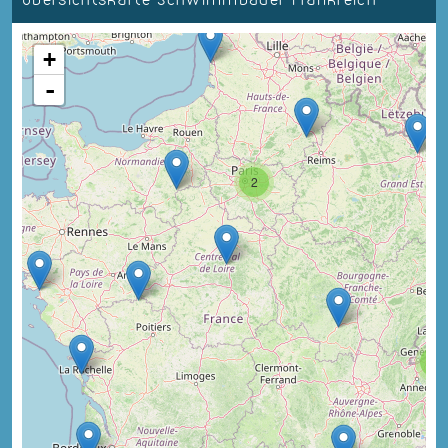
+
-
2
3