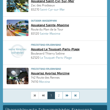
Aqualand Saint-Cyr-Sur-Mer
Zac des Pradeaux
83270
Saint-Cyr-sur-Mer
OUTDOOR-WASSERPARK
Aqualand Sainte-Maxime
Route du Plan de la Tour
83120
Sainte-Maxime
FREIZEITBAD/ERLEBNISBAD
Aqualud Le Touquet-Paris-Plage
Boulevard Thierry Sabine
62520
Le Touquet-Paris-Plage
FREIZEITBAD/ERLEBNISBAD
Aquariaz Avoriaz Morzine
142 Route des Rennes
74110
Morzine
1
2
Übersichtskarte Schwimmbäder Frankreich