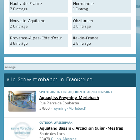
Hauts-de-France
Normandie
2 Einträge
1 Eintrag
Nouvelle-Aquitaine
Okzitanien
2 Einträge
3 Einträge
Provence-Alpes-Côte d’Azur
Île-de-France
3 Einträge
2 Einträge
Anzeige
Alle Schwimmbäder in Frankreich
SPORTBAD/HALLENBAD, FREIZEITBAD/ERLEBNISBAD
Aquagliss Freyming-Merlebach
Rue Pierre de Coubertin
57800
Freyming-Merlebach
OUTDOOR-WASSERPARK
Aqualand Bassin d'Arcachon Gujan-Mestras
Route des Lacs
33470
Gujan-Mestras