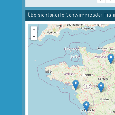
Übersichtskarte Schwimmbäder Fran
+
-