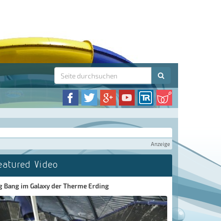
Anzeige
eatured Video
g Bang im Galaxy der Therme Erding