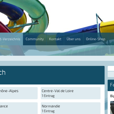
-Verzeichnis
Community
Kontakt
Über uns
Online-Shop
ch
F
hône-Alpes
Centre-Val de Loire
1 Eintrag
Bi
rance
Normandie
1 Eintrag