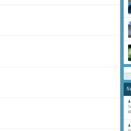
N
S
H