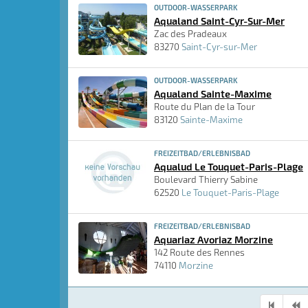
OUTDOOR-WASSERPARK
Aqualand Saint-Cyr-Sur-Mer
Zac des Pradeaux
83270
Saint-Cyr-sur-Mer
OUTDOOR-WASSERPARK
Aqualand Sainte-Maxime
Route du Plan de la Tour
83120
Sainte-Maxime
FREIZEITBAD/ERLEBNISBAD
Aqualud Le Touquet-Paris-Plage
Boulevard Thierry Sabine
62520
Le Touquet-Paris-Plage
FREIZEITBAD/ERLEBNISBAD
Aquariaz Avoriaz Morzine
142 Route des Rennes
74110
Morzine