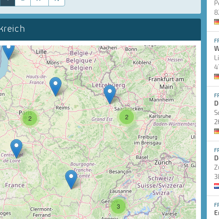
P
8
kreich
F
W
L
4
F
D
S
2
2
2
F
D
Z
3
F
3
E