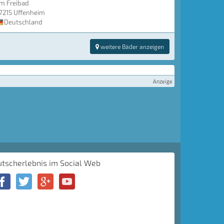
m Freibad
7215 Uffenheim
Deutschland
weitere Bäder anzeigen
Anzeige
utscherlebnis im Social Web