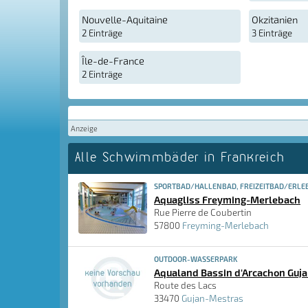
Nouvelle-Aquitaine
Okzitanien
2 Einträge
3 Einträge
Île-de-France
2 Einträge
Anzeige
Alle Schwimmbäder in Frankreich
SPORTBAD/HALLENBAD, FREIZEITBAD/ERLE
Aquagliss Freyming-Merlebach
Rue Pierre de Coubertin
57800
Freyming-Merlebach
OUTDOOR-WASSERPARK
Aqualand Bassin d'Arcachon Guj
Route des Lacs
33470
Gujan-Mestras