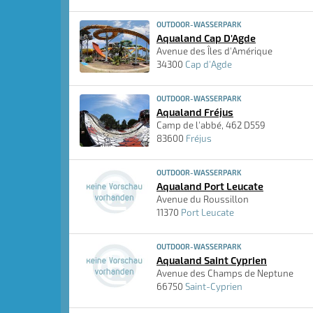
OUTDOOR-WASSERPARK
Aqualand Cap D'Agde
Avenue des Îles d'Amérique
34300
Cap d'Agde
OUTDOOR-WASSERPARK
Aqualand Fréjus
Camp de l'abbé, 462 D559
83600
Fréjus
OUTDOOR-WASSERPARK
Aqualand Port Leucate
Avenue du Roussillon
11370
Port Leucate
OUTDOOR-WASSERPARK
Aqualand Saint Cyprien
Avenue des Champs de Neptune
66750
Saint-Cyprien