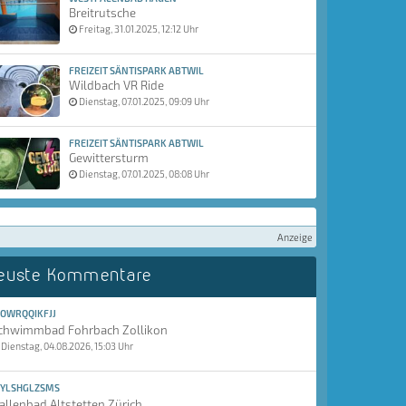
Breitrutsche
Freitag, 31.01.2025, 12:12 Uhr
FREIZEIT SÄNTISPARK ABTWIL
Wildbach VR Ride
Dienstag, 07.01.2025, 09:09 Uhr
FREIZEIT SÄNTISPARK ABTWIL
Gewittersturm
Dienstag, 07.01.2025, 08:08 Uhr
Anzeige
euste Kommentare
OWRQQIKFJJ
chwimmbad Fohrbach Zollikon
Dienstag, 04.08.2026, 15:03 Uhr
YLSHGLZSMS
allenbad Altstetten Zürich