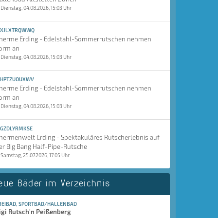
Dienstag, 04.08.2026, 15:03 Uhr
XJLXTRQWWQ
herme Erding - Edelstahl-Sommerrutschen nehmen
orm an
Dienstag, 04.08.2026, 15:03 Uhr
HPTZUOUXWV
herme Erding - Edelstahl-Sommerrutschen nehmen
orm an
Dienstag, 04.08.2026, 15:03 Uhr
GZDLYRMKSE
hermenwelt Erding - Spektakuläres Rutscherlebnis auf
er Big Bang Half-Pipe-Rutsche
Samstag, 25.07.2026, 17:05 Uhr
eue Bäder im Verzeichnis
REIBAD, SPORTBAD/HALLENBAD
igi Rutsch'n Peißenberg