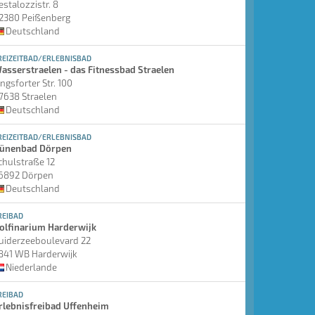
estalozzistr. 8
2380 Peißenberg
Deutschland
REIZEITBAD/ERLEBNISBAD
asserstraelen - das Fitnessbad Straelen
ingsforter Str. 100
7638 Straelen
Deutschland
REIZEITBAD/ERLEBNISBAD
ünenbad Dörpen
chulstraße 12
6892 Dörpen
Deutschland
REIBAD
olfinarium Harderwijk
uiderzeeboulevard 22
841 WB Harderwijk
Niederlande
REIBAD
rlebnisfreibad Uffenheim