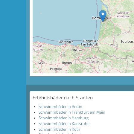
Erlebnisbäder nach Städten
Schwimmbäder in Berlin
Schwimmbäder in Frankfurt am Main
Schwimmbäder in Hamburg
Schwimmbäder in Karlsruhe
Schwimmbäder in Köln