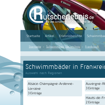
Startseite
Artikel
Erlebnisberichte
Schwimmbad
Startseite
Schwimmbad-Verzeichnis
Frankreich
Schwimmbäder in Frankrei
Auswahl nach Regionen
Alsace-Champagne-Ardenne-
Auvergne-R
Lorraine
3 Einträge
3 Einträge
Hauts-de-F
2 Einträge