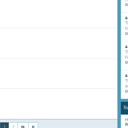
T
F
T
F
T
d
N
F
R
1
2