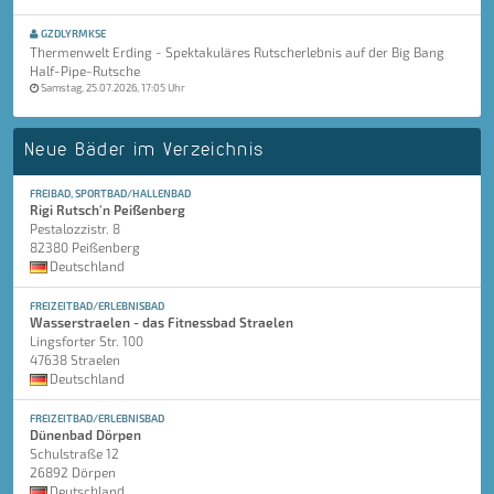
GZDLYRMKSE
Thermenwelt Erding - Spektakuläres Rutscherlebnis auf der Big Bang
Half-Pipe-Rutsche
Samstag, 25.07.2026, 17:05 Uhr
Neue Bäder im Verzeichnis
FREIBAD, SPORTBAD/HALLENBAD
Rigi Rutsch'n Peißenberg
Pestalozzistr. 8
82380 Peißenberg
Deutschland
FREIZEITBAD/ERLEBNISBAD
Wasserstraelen - das Fitnessbad Straelen
Lingsforter Str. 100
47638 Straelen
Deutschland
FREIZEITBAD/ERLEBNISBAD
Dünenbad Dörpen
Schulstraße 12
26892 Dörpen
Deutschland