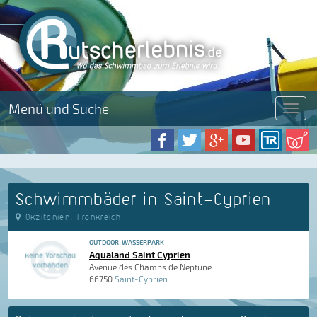
Menü und Suche
Menü
Schwimmbäder in Saint-Cyprien
Okzitanien, Frankreich
OUTDOOR-WASSERPARK
Aqualand Saint Cyprien
Avenue des Champs de Neptune
66750
Saint-Cyprien