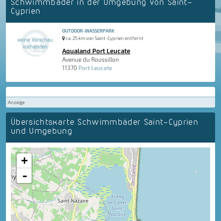
Schwimmbäder in der Umgebung von Saint-
Cyprien
OUTDOOR-WASSERPARK
ca. 25 km von Saint-Cyprien entfernt
Aqualand Port Leucate
Avenue du Roussillon
11370
Port Leucate
Anzeige
Übersichtskarte Schwimmbäder Saint-Cyprien
und Umgebung
+
-