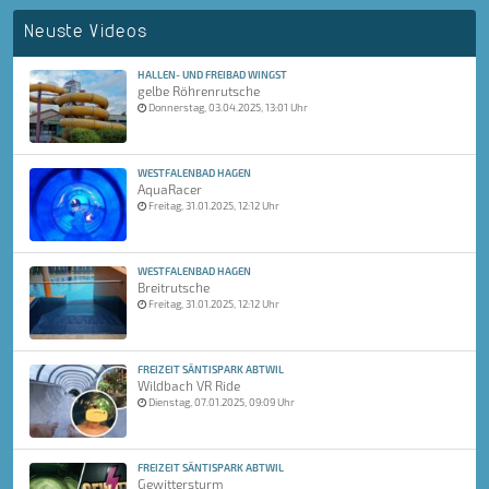
Neuste Videos
HALLEN- UND FREIBAD WINGST
gelbe Röhrenrutsche
Donnerstag, 03.04.2025, 13:01 Uhr
WESTFALENBAD HAGEN
AquaRacer
Freitag, 31.01.2025, 12:12 Uhr
WESTFALENBAD HAGEN
Breitrutsche
Freitag, 31.01.2025, 12:12 Uhr
FREIZEIT SÄNTISPARK ABTWIL
Wildbach VR Ride
Dienstag, 07.01.2025, 09:09 Uhr
FREIZEIT SÄNTISPARK ABTWIL
Gewittersturm