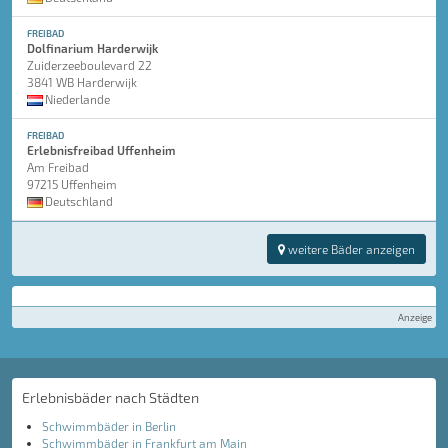
FREIBAD
Dolfinarium Harderwijk
Zuiderzeeboulevard 22
3841 WB Harderwijk
Niederlande
FREIBAD
Erlebnisfreibad Uffenheim
Am Freibad
97215 Uffenheim
Deutschland
weitere Bäder anzeigen
Anzeige
Erlebnisbäder nach Städten
Schwimmbäder in Berlin
Schwimmbäder in Frankfurt am Main