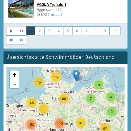
AGGUA Troisdorf
Aggerdamm 22
53840
Troisdorf
1
2
3
4
5
6
7
8
9
10
Übersichtskarte Schwimmbäder Deutschland
+
15
-
15
9
6
60
7
46
23
2
37
120
150
67