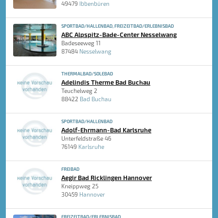
49479
Ibbenbüren
SPORTBAD/HALLENBAD, FREIZEITBAD/ERLEBNISBAD
ABC Alpspitz-Bade-Center Nesselwang
Badeseeweg 11
87484
Nesselwang
THERMALBAD/SOLEBAD
Adelindis Therme Bad Buchau
Teuchelweg 2
88422
Bad Buchau
SPORTBAD/HALLENBAD
Adolf-Ehrmann-Bad Karlsruhe
Unterfeldstraße 46
76149
Karlsruhe
FREIBAD
Aegir Bad Ricklingen Hannover
Kneippweg 25
30459
Hannover
FREIZEITBAD/ERLEBNISBAD