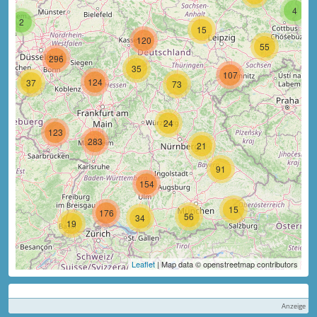
4
2
15
120
55
296
35
107
124
37
73
24
123
283
21
91
154
15
176
56
34
19
Leaflet
| Map data © openstreetmap contributors
Anzeige