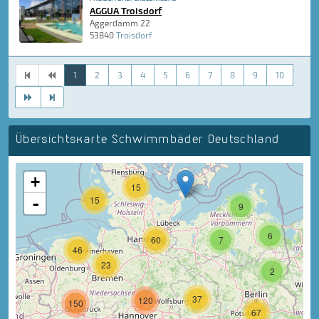
AGGUA Troisdorf
Aggerdamm 22
53840
Troisdorf
1
2
3
4
5
6
7
8
9
10
Übersichtskarte Schwimmbäder Deutschland
+
15
-
15
9
6
60
7
46
23
2
37
120
150
67