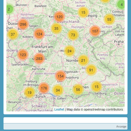
4
2
15
120
55
296
35
107
124
37
73
24
123
283
21
91
154
15
176
56
34
19
Leaflet
| Map data © openstreetmap contributors
Anzeige