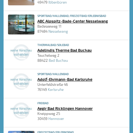
49479
Ibbenbüren
SPORTBAD/HALLENBAD, FREIZEITBAD/ERLEBNISBAD
ABC Alpspitz-Bade-Center Nesselwang
Badeseeweg 11
87484
Nesselwang
THERMALBAD/SOLEBAD
Adelindis Therme Bad Buchau
Teuchelweg 2
88422
Bad Buchau
SPORTBAD/HALLENBAD
Adolf-Ehrmann-Bad Karlsruhe
Unterfeldstraße 46
76149
Karlsruhe
FREIBAD
Aegir Bad Ricklingen Hannover
Kneippweg 25
30459
Hannover
FREIZEITBAD/ERLEBNISBAD