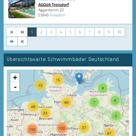
AGGUA Troisdorf
Aggerdamm 22
53840
Troisdorf
1
2
3
4
5
6
7
8
9
10
Übersichtskarte Schwimmbäder Deutschland
+
15
-
15
9
6
60
7
46
23
2
37
120
150
67