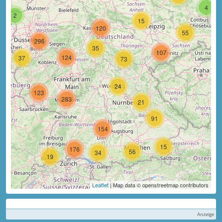
4
2
15
120
55
296
35
107
124
37
73
24
123
283
21
91
154
15
176
56
34
19
Leaflet
| Map data © openstreetmap contributors
Anzeige