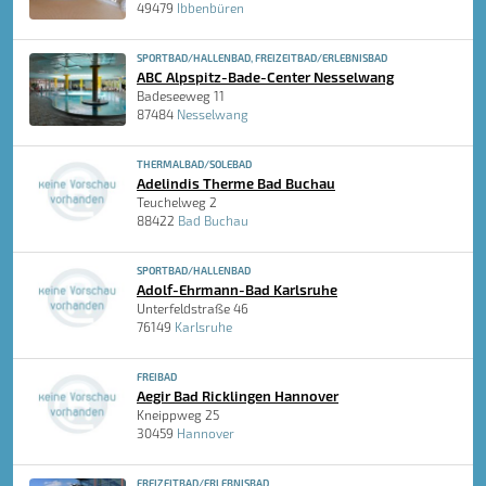
49479
Ibbenbüren
SPORTBAD/HALLENBAD, FREIZEITBAD/ERLEBNISBAD
ABC Alpspitz-Bade-Center Nesselwang
Badeseeweg 11
87484
Nesselwang
THERMALBAD/SOLEBAD
Adelindis Therme Bad Buchau
Teuchelweg 2
88422
Bad Buchau
SPORTBAD/HALLENBAD
Adolf-Ehrmann-Bad Karlsruhe
Unterfeldstraße 46
76149
Karlsruhe
FREIBAD
Aegir Bad Ricklingen Hannover
Kneippweg 25
30459
Hannover
FREIZEITBAD/ERLEBNISBAD