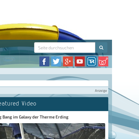
Anzeige
eatured Video
g Bang im Galaxy der Therme Erding