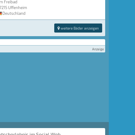
m Freibad
7215 Uffenheim
Deutschland
weitere Bäder anzeigen
Anzeige
utscherlebnis im Social Web