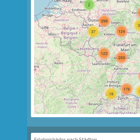
2
296
3
124
37
123
283
176
19
Erlebnisbäder nach Städten