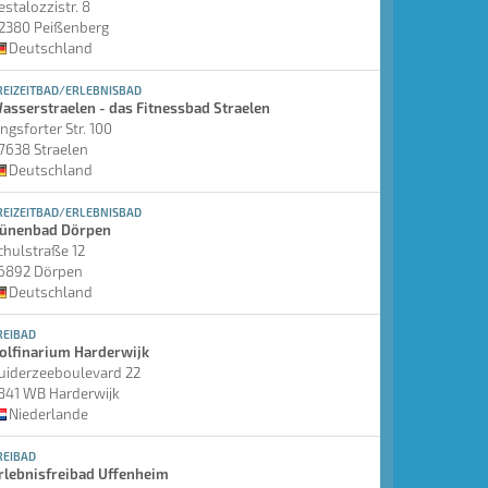
estalozzistr. 8
2380 Peißenberg
Deutschland
REIZEITBAD/ERLEBNISBAD
asserstraelen - das Fitnessbad Straelen
ingsforter Str. 100
7638 Straelen
Deutschland
REIZEITBAD/ERLEBNISBAD
ünenbad Dörpen
chulstraße 12
6892 Dörpen
Deutschland
REIBAD
olfinarium Harderwijk
uiderzeeboulevard 22
841 WB Harderwijk
Niederlande
REIBAD
rlebnisfreibad Uffenheim