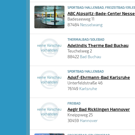
SPORTBAD/HALLENBAD, FREIZEITBAD/ERLE
ABC Alpspitz-Bade-Center Ness
Badeseeweg 11
87484
Nesselwang
THERMALBAD/SOLEBAD
Adelindis Therme Bad Buchau
Teuchelweg 2
88422
Bad Buchau
SPORTBAD/HALLENBAD
Adolf-Ehrmann-Bad Karlsruhe
Unterfeldstraße 46
76149
Karlsruhe
FREIBAD
Aegir Bad Ricklingen Hannover
Kneippweg 25
30459
Hannover