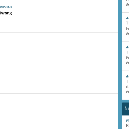
BNISBAD
elwang
T
F
T
F
T
d
N
F
R