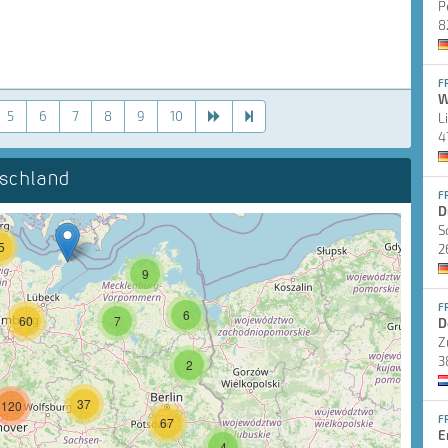
P
8
F
W
5
6
7
8
9
10
L
4
schland
F
D
S
5
2
9
F
6
60
7
D
Z
3
2
37
120
F
67
E
4