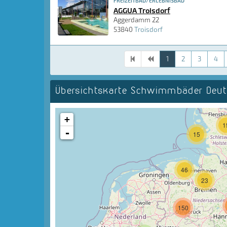
FREIZEITBAD/ERLEBNISBAD
AGGUA Troisdorf
Aggerdamm 22
53840
Troisdorf
1
2
3
4
Übersichtskarte Schwimmbäder Deut
+
1
-
15
46
23
150