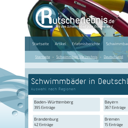
Startseite
Artikel
Erlebnisberichte
Schwimmbad
Startseite
Schwimmbad-Verzeichnis
Deutschland
Schwimmbäder in Deutsch
Auswahl nach Regionen
Baden-Württemberg
Bayern
395 Einträge
367 Einträge
Brandenburg
Bremen
42 Einträge
15 Einträge