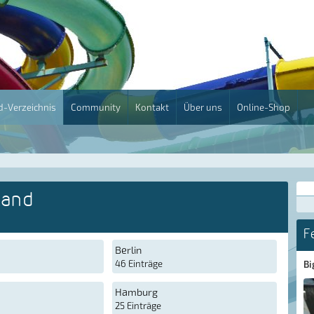
-Verzeichnis
Community
Kontakt
Über uns
Online-Shop
land
F
Berlin
46 Einträge
Bi
Hamburg
25 Einträge