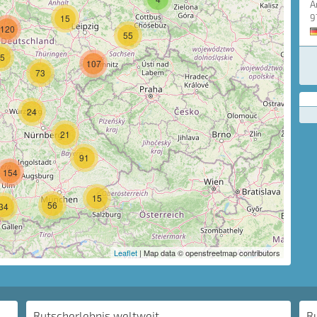
A
15
9
120
55
5
107
73
24
21
91
154
15
56
34
Leaflet
| Map data © openstreetmap contributors
Rutscherlebnis weltweit
R