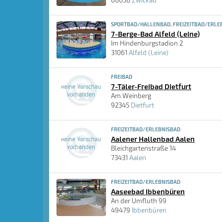
08058
Zwickau
SPORTBAD/HALLENBAD, FREIZEITBAD/ERLEB
7-Berge-Bad Alfeld (Leine)
Im Hindenburgstadion 2
31061
Alfeld (Leine)
FREIBAD
7-Täler-Freibad Dietfurt
Am Weinberg
92345
Dietfurt
FREIZEITBAD/ERLEBNISBAD
Aalener Hallenbad Aalen
Bleichgartenstraße 14
73431
Aalen
FREIZEITBAD/ERLEBNISBAD
Aaseebad Ibbenbüren
An der Umfluth 99
49479
Ibbenbüren