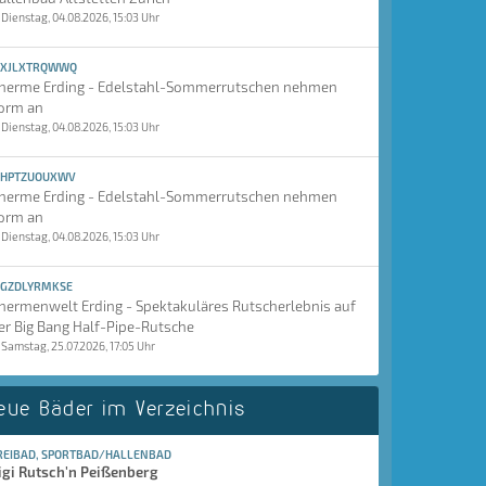
Dienstag, 04.08.2026, 15:03 Uhr
XJLXTRQWWQ
herme Erding - Edelstahl-Sommerrutschen nehmen
orm an
Dienstag, 04.08.2026, 15:03 Uhr
HPTZUOUXWV
herme Erding - Edelstahl-Sommerrutschen nehmen
orm an
Dienstag, 04.08.2026, 15:03 Uhr
GZDLYRMKSE
hermenwelt Erding - Spektakuläres Rutscherlebnis auf
er Big Bang Half-Pipe-Rutsche
Samstag, 25.07.2026, 17:05 Uhr
eue Bäder im Verzeichnis
REIBAD, SPORTBAD/HALLENBAD
igi Rutsch'n Peißenberg