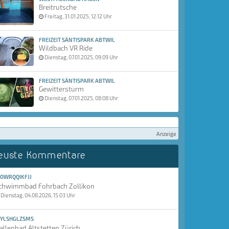
Breitrutsche
Freitag, 31.01.2025, 12:12 Uhr
FREIZEIT SÄNTISPARK ABTWIL
Wildbach VR Ride
Dienstag, 07.01.2025, 09:09 Uhr
FREIZEIT SÄNTISPARK ABTWIL
Gewittersturm
Dienstag, 07.01.2025, 08:08 Uhr
Anzeige
euste Kommentare
OWRQQIKFJJ
chwimmbad Fohrbach Zollikon
Dienstag, 04.08.2026, 15:03 Uhr
YLSHGLZSMS
allenbad Altstetten Zürich