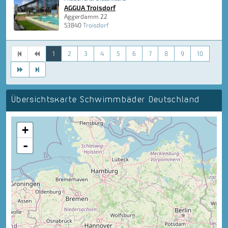
AGGUA Troisdorf
Aggerdamm 22
53840
Troisdorf
1
2
3
4
5
6
7
8
9
10
Übersichtskarte Schwimmbäder Deutschland
+
-