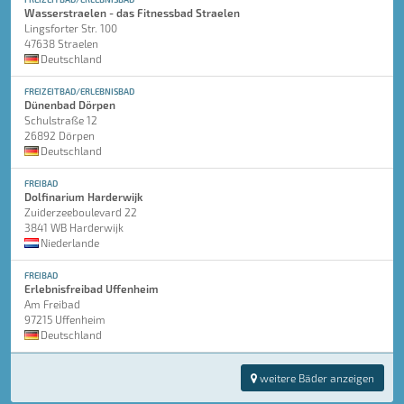
Wasserstraelen - das Fitnessbad Straelen
Lingsforter Str. 100
47638 Straelen
Deutschland
FREIZEITBAD/ERLEBNISBAD
Dünenbad Dörpen
Schulstraße 12
26892 Dörpen
Deutschland
FREIBAD
Dolfinarium Harderwijk
Zuiderzeeboulevard 22
3841 WB Harderwijk
Niederlande
FREIBAD
Erlebnisfreibad Uffenheim
Am Freibad
97215 Uffenheim
Deutschland
weitere Bäder anzeigen