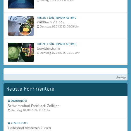
FREIZEIT SÄNTISPARK ABTWIL
Wildbach VR Ride
Dienstag, 07.01.2025, 09:09 Uhr
FREIZEIT SÄNTISPARK ABTWIL
Gewittersturm
Dienstag, 07.01.2025, 08:08 Uhr
Anzeige
Neuste Kommentare
OWRQQIKFJJ
Schwimmbad Fohrbach Zollikon
Dienstag, 04.08.2026, 15:03 Uhr
YLSHGLZSMS
Hallenbad Altstetten Zürich