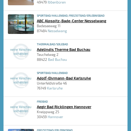
49479
Ibbenbüren
SPORTBAD/HALLENBAD, FREIZEITBAD/ERLEBNISBAD
ABC Alpspitz-Bade-Center Nesselwang
Badeseeweg 11
87484
Nesselwang
THERMALBAD/SOLEBAD
Adelindis Therme Bad Buchau
Teuchelweg 2
88422
Bad Buchau
SPORTBAD/HALLENBAD
Adolf-Ehrmann-Bad Karlsruhe
Unterfeldstraße 46
76149
Karlsruhe
FREIBAD
Aegir Bad Ricklingen Hannover
Kneippweg 25
30459
Hannover
FREIZEITBAD/ERLEBNISBAD