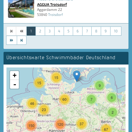
AGGUA Troisdorf
Aggerdamm 22
53840
Troisdorf
1
2
3
4
5
6
7
8
9
10
Übersichtskarte Schwimmbäder Deutschland
+
15
-
15
9
6
60
7
46
23
2
37
120
150
67