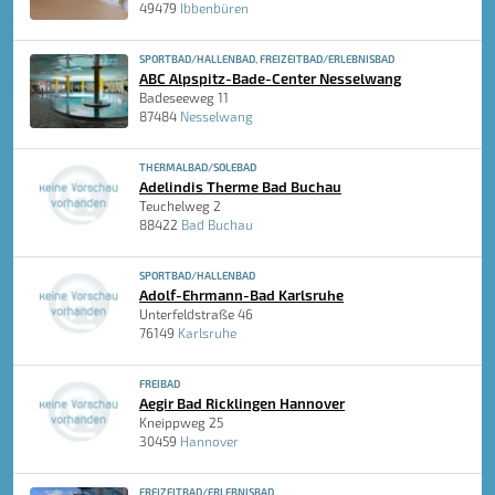
49479
Ibbenbüren
SPORTBAD/HALLENBAD, FREIZEITBAD/ERLEBNISBAD
ABC Alpspitz-Bade-Center Nesselwang
Badeseeweg 11
87484
Nesselwang
THERMALBAD/SOLEBAD
Adelindis Therme Bad Buchau
Teuchelweg 2
88422
Bad Buchau
SPORTBAD/HALLENBAD
Adolf-Ehrmann-Bad Karlsruhe
Unterfeldstraße 46
76149
Karlsruhe
FREIBAD
Aegir Bad Ricklingen Hannover
Kneippweg 25
30459
Hannover
FREIZEITBAD/ERLEBNISBAD