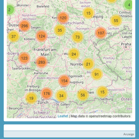
4
2
15
120
55
296
35
107
124
37
73
24
123
283
21
91
154
15
176
56
34
19
Leaflet
| Map data © openstreetmap contributors
Anzeige