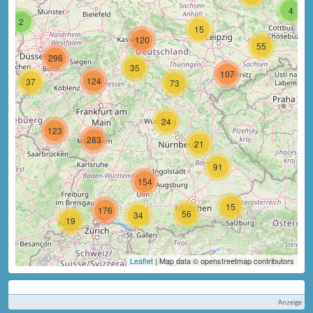
4
2
15
120
55
296
35
107
124
37
73
24
123
283
21
91
154
15
176
56
34
19
Leaflet
| Map data © openstreetmap contributors
Anzeige