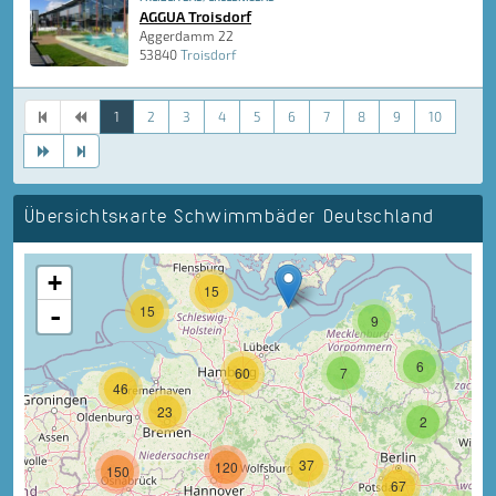
AGGUA Troisdorf
Aggerdamm 22
53840
Troisdorf
1
2
3
4
5
6
7
8
9
10
Übersichtskarte Schwimmbäder Deutschland
+
15
-
15
9
6
60
7
46
23
2
37
120
150
67