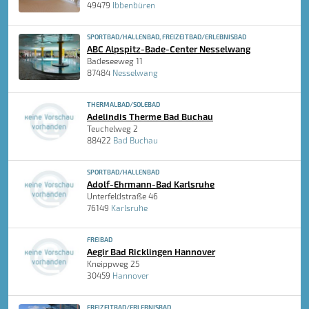
49479
Ibbenbüren
SPORTBAD/HALLENBAD, FREIZEITBAD/ERLEBNISBAD
ABC Alpspitz-Bade-Center Nesselwang
Badeseeweg 11
87484
Nesselwang
THERMALBAD/SOLEBAD
Adelindis Therme Bad Buchau
Teuchelweg 2
88422
Bad Buchau
SPORTBAD/HALLENBAD
Adolf-Ehrmann-Bad Karlsruhe
Unterfeldstraße 46
76149
Karlsruhe
FREIBAD
Aegir Bad Ricklingen Hannover
Kneippweg 25
30459
Hannover
FREIZEITBAD/ERLEBNISBAD