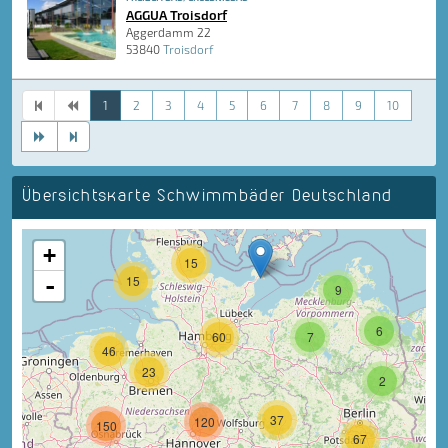
AGGUA Troisdorf
Aggerdamm 22
53840
Troisdorf
1
2
3
4
5
6
7
8
9
10
Übersichtskarte Schwimmbäder Deutschland
+
15
-
15
9
6
60
7
46
23
2
37
120
150
67