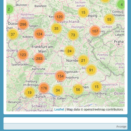
4
2
15
120
55
296
35
107
124
37
73
24
123
283
21
91
154
15
176
56
34
19
Leaflet
| Map data © openstreetmap contributors
Anzeige