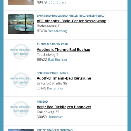
49479
Ibbenbüren
SPORTBAD/HALLENBAD, FREIZEITBAD/ERLEBNISBAD
ABC Alpspitz-Bade-Center Nesselwang
Badeseeweg 11
87484
Nesselwang
THERMALBAD/SOLEBAD
Adelindis Therme Bad Buchau
Teuchelweg 2
88422
Bad Buchau
SPORTBAD/HALLENBAD
Adolf-Ehrmann-Bad Karlsruhe
Unterfeldstraße 46
76149
Karlsruhe
FREIBAD
Aegir Bad Ricklingen Hannover
Kneippweg 25
30459
Hannover
FREIZEITBAD/ERLEBNISBAD