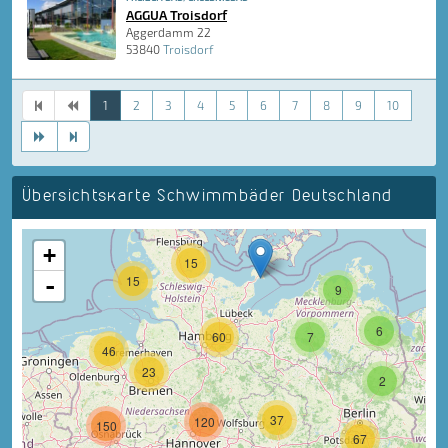
AGGUA Troisdorf
Aggerdamm 22
53840
Troisdorf
1
2
3
4
5
6
7
8
9
10
Übersichtskarte Schwimmbäder Deutschland
+
15
-
15
9
6
60
7
46
23
2
37
120
150
67