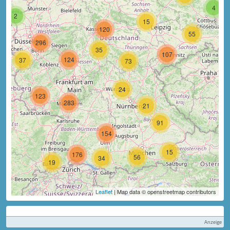
4
2
15
120
55
296
35
107
124
37
73
24
123
283
21
91
154
15
176
56
34
19
Leaflet
| Map data © openstreetmap contributors
Anzeige