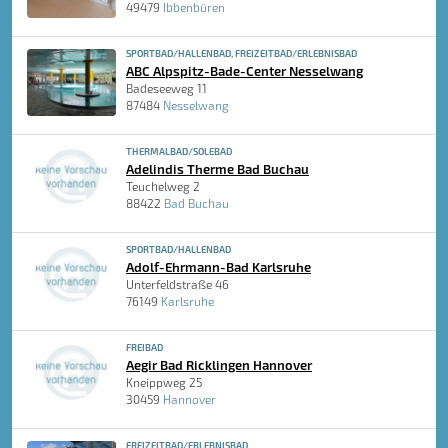
49479
Ibbenbüren
SPORTBAD/HALLENBAD, FREIZEITBAD/ERLEBNISBAD
ABC Alpspitz-Bade-Center Nesselwang
Badeseeweg 11
87484
Nesselwang
THERMALBAD/SOLEBAD
Adelindis Therme Bad Buchau
Teuchelweg 2
88422
Bad Buchau
SPORTBAD/HALLENBAD
Adolf-Ehrmann-Bad Karlsruhe
Unterfeldstraße 46
76149
Karlsruhe
FREIBAD
Aegir Bad Ricklingen Hannover
Kneippweg 25
30459
Hannover
FREIZEITBAD/ERLEBNISBAD