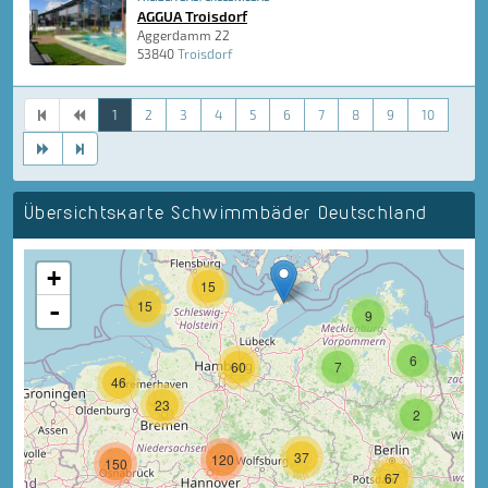
AGGUA Troisdorf
Aggerdamm 22
53840
Troisdorf
1
2
3
4
5
6
7
8
9
10
Übersichtskarte Schwimmbäder Deutschland
+
15
-
15
9
6
60
7
46
23
2
37
120
150
67