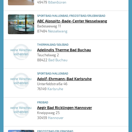
49479
Ibbenbüren
SPORTBAD/HALLENBAD, FREIZEITBAD/ERLEBNISBAD
ABC Alpspitz-Bade-Center Nesselwang
Badeseeweg 11
87484
Nesselwang
THERMALBAD/SOLEBAD
Adelindis Therme Bad Buchau
Teuchelweg 2
88422
Bad Buchau
SPORTBAD/HALLENBAD
Adolf-Ehrmann-Bad Karlsruhe
Unterfeldstraße 46
76149
Karlsruhe
FREIBAD
Aegir Bad Ricklingen Hannover
Kneippweg 25
30459
Hannover
FREIZEITBAD/ERLEBNISBAD