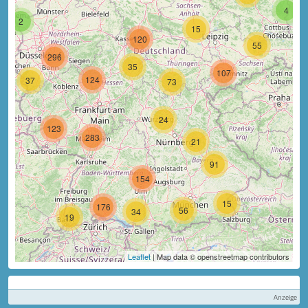
4
2
15
120
55
296
35
107
124
37
73
24
123
283
21
91
154
15
176
56
34
19
Leaflet
| Map data © openstreetmap contributors
Anzeige