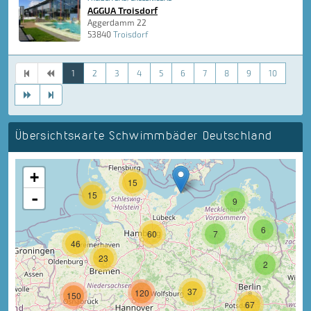
AGGUA Troisdorf
Aggerdamm 22
53840
Troisdorf
1
2
3
4
5
6
7
8
9
10
Übersichtskarte Schwimmbäder Deutschland
+
15
-
15
9
6
60
7
46
23
2
37
120
150
67