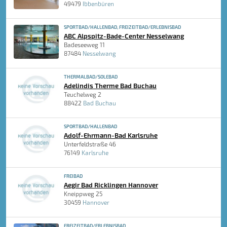
49479
Ibbenbüren
SPORTBAD/HALLENBAD, FREIZEITBAD/ERLEBNISBAD
ABC Alpspitz-Bade-Center Nesselwang
Badeseeweg 11
87484
Nesselwang
THERMALBAD/SOLEBAD
Adelindis Therme Bad Buchau
Teuchelweg 2
88422
Bad Buchau
SPORTBAD/HALLENBAD
Adolf-Ehrmann-Bad Karlsruhe
Unterfeldstraße 46
76149
Karlsruhe
FREIBAD
Aegir Bad Ricklingen Hannover
Kneippweg 25
30459
Hannover
FREIZEITBAD/ERLEBNISBAD