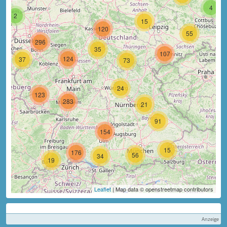
4
2
15
120
55
296
35
107
124
37
73
24
123
283
21
91
154
15
176
56
34
19
Leaflet
| Map data © openstreetmap contributors
Anzeige