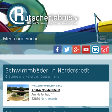
Menü und Suche
Menü
Schwimmbäder in Norderstedt
Schleswig Holstein, Deutschland
FREIZEITBAD/ERLEBNISBAD
Arriba Norderstedt
Am Hallenbad 14
22850
Norderstedt