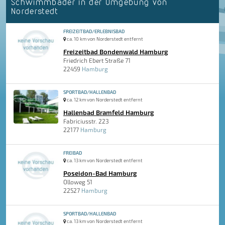
Schwimmbäder in der Umgebung von
Norderstedt
FREIZEITBAD/ERLEBNISBAD
ca. 10 km von Norderstedt entfernt
Freizeitbad Bondenwald Hamburg
Friedrich Ebert Straße 71
22459
Hamburg
SPORTBAD/HALLENBAD
ca. 12 km von Norderstedt entfernt
Hallenbad Bramfeld Hamburg
Fabriciusstr. 223
22177
Hamburg
FREIBAD
ca. 13 km von Norderstedt entfernt
Poseidon-Bad Hamburg
Olloweg 51
22527
Hamburg
SPORTBAD/HALLENBAD
ca. 13 km von Norderstedt entfernt