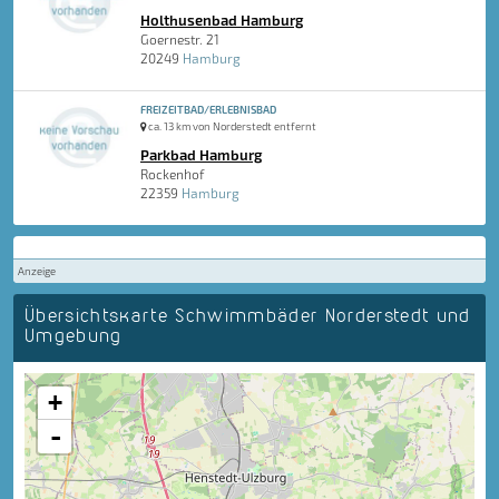
Holthusenbad Hamburg
Goernestr. 21
20249
Hamburg
FREIZEITBAD/ERLEBNISBAD
ca. 13 km von Norderstedt entfernt
Parkbad Hamburg
Rockenhof
22359
Hamburg
Anzeige
Übersichtskarte Schwimmbäder Norderstedt und
Umgebung
+
-