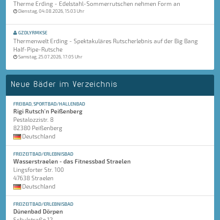
Therme Erding - Edelstahl-Sommerrutschen nehmen Form an
Dienstag, 04.08.2026, 15:03 Uhr
GZDLYRMKSE
Thermenwelt Erding - Spektakuläres Rutscherlebnis auf der Big Bang
Half-Pipe-Rutsche
Samstag, 25.07.2026, 17:05 Uhr
Neue Bäder im Verzeichnis
FREIBAD, SPORTBAD/HALLENBAD
Rigi Rutsch'n Peißenberg
Pestalozzistr. 8
82380 Peißenberg
Deutschland
FREIZEITBAD/ERLEBNISBAD
Wasserstraelen - das Fitnessbad Straelen
Lingsforter Str. 100
47638 Straelen
Deutschland
FREIZEITBAD/ERLEBNISBAD
Dünenbad Dörpen
Schulstraße 12