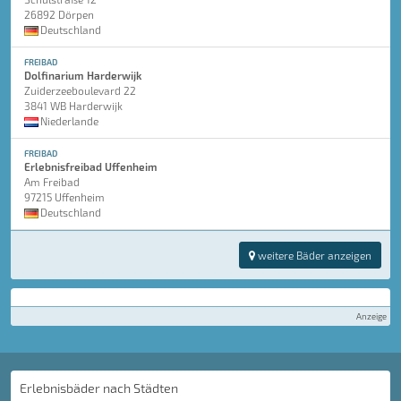
26892 Dörpen
Deutschland
FREIBAD
Dolfinarium Harderwijk
Zuiderzeeboulevard 22
3841 WB Harderwijk
Niederlande
FREIBAD
Erlebnisfreibad Uffenheim
Am Freibad
97215 Uffenheim
Deutschland
weitere Bäder anzeigen
Anzeige
Erlebnisbäder nach Städten