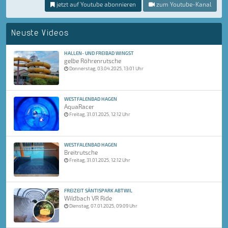
jetzt auf Youtube abonnieren
zum Youtube-Kanal
Neuste Videos
HALLEN- UND FREIBAD WINGST
gelbe Röhrenrutsche
Donnerstag, 03.04.2025, 13:01 Uhr
WESTFALENBAD HAGEN
AquaRacer
Freitag, 31.01.2025, 12:12 Uhr
WESTFALENBAD HAGEN
Breitrutsche
Freitag, 31.01.2025, 12:12 Uhr
FREIZEIT SÄNTISPARK ABTWIL
Wildbach VR Ride
Dienstag, 07.01.2025, 09:09 Uhr