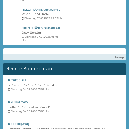
FREIZEIT SÄNTISPARK ABTWIL
Wildbach VR Ride
Dienstag, 07.01.2025, 09:09 Uhr
FREIZEIT SÄNTISPARK ABTWIL
Gewittersturm
Dienstag, 07.01.2025, 08:08
Uhr
Anzeige
Neuste Kommentare
OWRQQIKFJJ
Schwimmbad Fohrbach Zollikon
Dienstag, 04.08.2026, 15:03 Uhr
YLSHGLZSMS
Hallenbad Altstetten Zürich
Dienstag, 04.08.2026, 15:03 Uhr
XJLXTRQWWQ
Therme Erding - Edelstahl-Sommerrutschen nehmen Form an