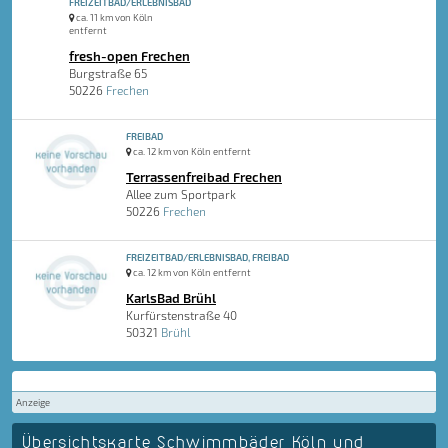
FREIZEITBAD/ERLEBNISBAD
ca. 11 km von Köln
entfernt
fresh-open Frechen
Burgstraße 65
50226
Frechen
FREIBAD
ca. 12 km von Köln entfernt
Terrassenfreibad Frechen
Allee zum Sportpark
50226
Frechen
FREIZEITBAD/ERLEBNISBAD, FREIBAD
ca. 12 km von Köln entfernt
KarlsBad Brühl
Kurfürstenstraße 40
50321
Brühl
Anzeige
Übersichtskarte Schwimmbäder Köln und