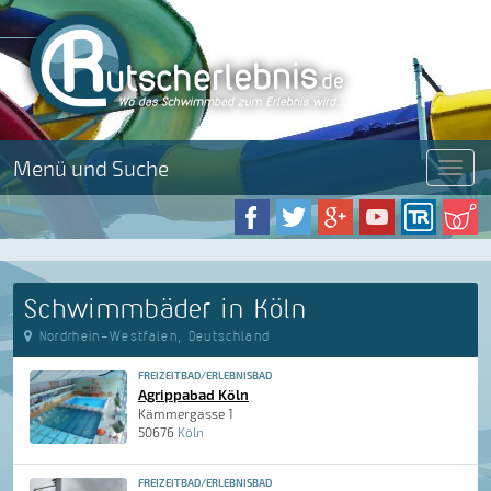
Menü und Suche
Menü
Schwimmbäder in Köln
Nordrhein-Westfalen, Deutschland
FREIZEITBAD/ERLEBNISBAD
Agrippabad Köln
Kämmergasse 1
50676
Köln
FREIZEITBAD/ERLEBNISBAD