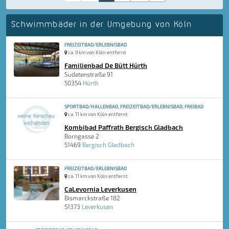
Schwimmbäder in der Umgebung von Köln
FREIZEITBAD/ERLEBNISBAD
ca. 9 km von Köln entfernt
Familienbad De Bütt Hürth
Sudetenstraße 91
50354
Hürth
SPORTBAD/HALLENBAD, FREIZEITBAD/ERLEBNISBAD, FREIBAD
ca. 11 km von Köln entfernt
Kombibad Paffrath Bergisch Gladbach
Borngasse 2
51469
Bergisch Gladbach
FREIZEITBAD/ERLEBNISBAD
ca. 11 km von Köln entfernt
CaLevornia Leverkusen
Bismarckstraße 182
51373
Leverkusen