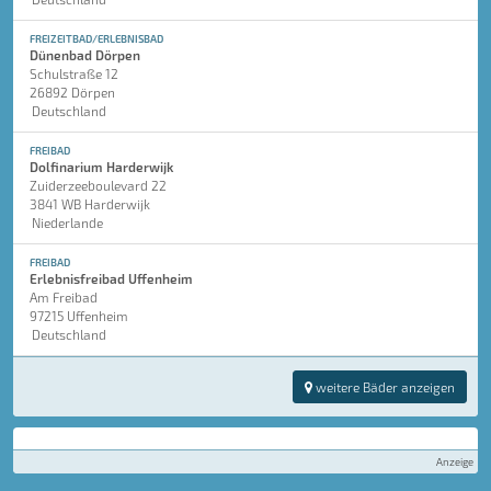
FREIZEITBAD/ERLEBNISBAD
Dünenbad Dörpen
Schulstraße 12
26892 Dörpen
Deutschland
FREIBAD
Dolfinarium Harderwijk
Zuiderzeeboulevard 22
3841 WB Harderwijk
Niederlande
FREIBAD
Erlebnisfreibad Uffenheim
Am Freibad
97215 Uffenheim
Deutschland
weitere Bäder anzeigen
Anzeige