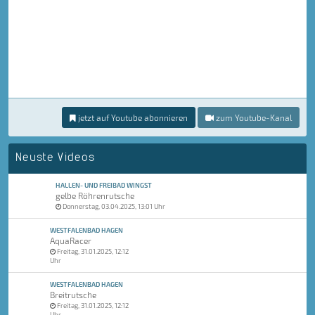
jetzt auf Youtube abonnieren
zum Youtube-Kanal
Neuste Videos
HALLEN- UND FREIBAD WINGST
gelbe Röhrenrutsche
Donnerstag, 03.04.2025, 13:01 Uhr
WESTFALENBAD HAGEN
AquaRacer
Freitag, 31.01.2025, 12:12
Uhr
WESTFALENBAD HAGEN
Breitrutsche
Freitag, 31.01.2025, 12:12
Uhr