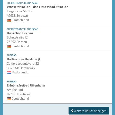
FREIZEITBAD/ERLEBNISBAD
Wasserstraelen - das Fitnessbad Straelen
Lingsforter Str. 100
47638 Straelen
Deutschland
FREIZEITBAD/ERLEBNISBAD
Dünenbad Dörpen
Schulstraße 12
26892 Dörpen
Deutschland
FREIBAD
Dolfinarium Harderwijk
Zuiderzeeboulevard 22
3841 WB Harderwijk
Niederlande
FREIBAD
Erlebnisfreibad Uffenheim
Am Freibad
97215 Uffenheim
Deutschland
weitere Bäder anzeigen