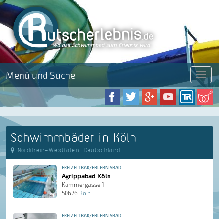
Menü und Suche
Menü
Schwimmbäder in Köln
Nordrhein-Westfalen, Deutschland
FREIZEITBAD/ERLEBNISBAD
Agrippabad Köln
Kämmergasse 1
50676
Köln
FREIZEITBAD/ERLEBNISBAD