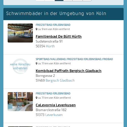
Schwimmbäder in der Umgebung von Köln
FREIZEITBAD/ERLEBNISBAD
ca. 9 km von Köln entfernt
Familienbad De Bütt Hürth
Sudetenstraße 91
50354
Hürth
SPORTBAD/HALLENBAD, FREIZEITBAD/ERLEBNISBAD, FREIBAD
ca. 11 km von Köln entfernt
Kombibad Paffrath Bergisch Gladbach
Borngasse 2
51469
Bergisch Gladbach
FREIZEITBAD/ERLEBNISBAD
ca. 11 km von Köln entfernt
CaLevornia Leverkusen
Bismarckstraße 182
51373
Leverkusen