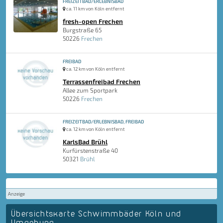
FREIZEITBAD/ERLEBNISBAD
ca. 11 km von Köln entfernt
fresh-open Frechen
Burgstraße 65
50226
Frechen
FREIBAD
ca. 12 km von Köln entfernt
Terrassenfreibad Frechen
Allee zum Sportpark
50226
Frechen
FREIZEITBAD/ERLEBNISBAD, FREIBAD
ca. 12 km von Köln entfernt
KarlsBad Brühl
Kurfürstenstraße 40
50321
Brühl
Anzeige
Übersichtskarte Schwimmbäder Köln und
Umgebung