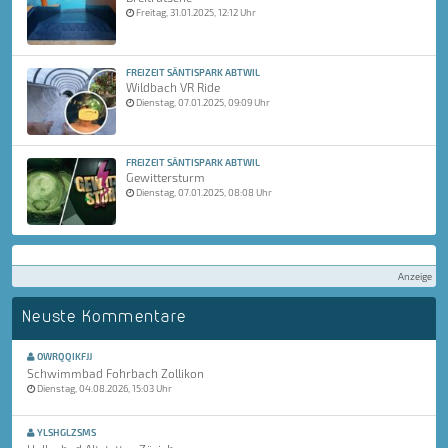
Freitag, 31.01.2025, 12:12 Uhr
FREIZEIT SÄNTISPARK ABTWIL
Wildbach VR Ride
Dienstag, 07.01.2025, 09:09 Uhr
FREIZEIT SÄNTISPARK ABTWIL
Gewittersturm
Dienstag, 07.01.2025, 08:08 Uhr
Anzeige
Neuste Kommentare
OWRQQIKFJJ
Schwimmbad Fohrbach Zollikon
Dienstag, 04.08.2026, 15:03 Uhr
YLSHGLZSMS