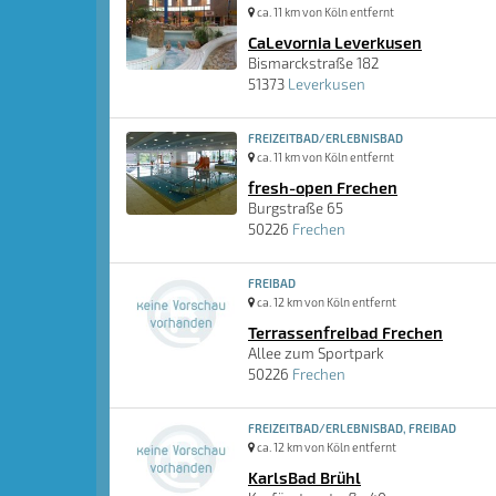
ca. 11 km von Köln entfernt
CaLevornia Leverkusen
Bismarckstraße 182
51373
Leverkusen
FREIZEITBAD/ERLEBNISBAD
ca. 11 km von Köln entfernt
fresh-open Frechen
Burgstraße 65
50226
Frechen
FREIBAD
ca. 12 km von Köln entfernt
Terrassenfreibad Frechen
Allee zum Sportpark
50226
Frechen
FREIZEITBAD/ERLEBNISBAD, FREIBAD
ca. 12 km von Köln entfernt
KarlsBad Brühl