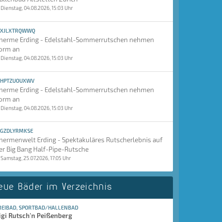
Dienstag, 04.08.2026, 15:03 Uhr
XJLXTRQWWQ
herme Erding - Edelstahl-Sommerrutschen nehmen
orm an
Dienstag, 04.08.2026, 15:03 Uhr
HPTZUOUXWV
herme Erding - Edelstahl-Sommerrutschen nehmen
orm an
Dienstag, 04.08.2026, 15:03 Uhr
GZDLYRMKSE
hermenwelt Erding - Spektakuläres Rutscherlebnis auf
er Big Bang Half-Pipe-Rutsche
Samstag, 25.07.2026, 17:05 Uhr
eue Bäder im Verzeichnis
REIBAD, SPORTBAD/HALLENBAD
igi Rutsch'n Peißenberg