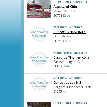
FREIZEITBAD/ERLEBNISBAD
Aqualand Köln
Merianstraße 1
50765
Köln
SPORTBAD/HALLENBAD
Chorweilerbad Köln
Liller Straße
50765
Köln
FREIZEITBAD/ERLEBNISBAD
Claudius Therme Köln
Sachsenbergstraße 1
50679
Köln
SPORTBAD/HALLENBAD
Genovevabad Köln
Bergisch-Gladbacher-Str.67
51065
Köln
FREIZEITBAD/ERLEBNISBAD