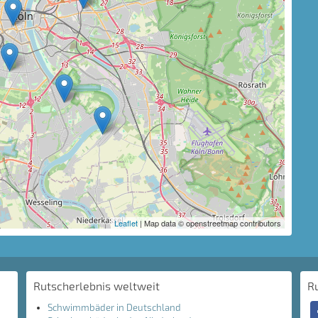
Leaflet
| Map data © openstreetmap contributors
Rutscherlebnis weltweit
R
Schwimmbäder in Deutschland