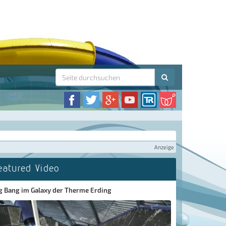
Anzeige
eatured Video
g Bang im Galaxy der Therme Erding