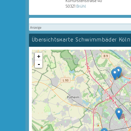
Kurfürstenstraße 40
50321
Brühl
Anzeige
Übersichtskarte Schwimmbäder Köl
+
-