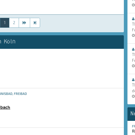
1
2
T
F
 Köln
T
F
T
d
NISBAD, FREIBAD
dbach
N
F
R