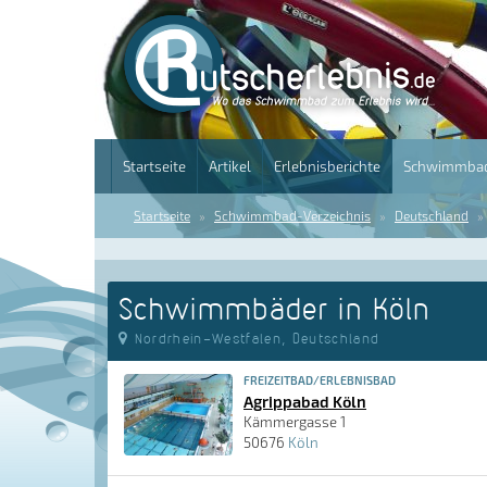
Startseite
Artikel
Erlebnisberichte
Schwimmbad
Startseite
Schwimmbad-Verzeichnis
Deutschland
Schwimmbäder in Köln
Nordrhein-Westfalen, Deutschland
FREIZEITBAD/ERLEBNISBAD
Agrippabad Köln
Kämmergasse 1
50676
Köln