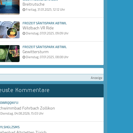
Breitrutsche
Freitag, 31.01.2025, 12:12 Uhr
FREIZEIT SÄNTISPARK ABTWIL
Wildbach VR Ride
Dienstag, 07.01.2025, 09:09 Uhr
FREIZEIT SÄNTISPARK ABTWIL
Gewittersturm
Dienstag, 07.01.2025, 08:08 Uhr
Anzeige
euste Kommentare
OWRQQIKFJJ
chwimmbad Fohrbach Zollikon
Dienstag, 04.08.2026, 15:03 Uhr
YLSHGLZSMS
allenbad Altstetten Zürich