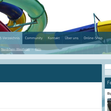
-Verzeichnis
Community
Kontakt
Über uns
Online-Shop
Nordrhein-Westfalen
Köln
F
Bi