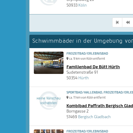
50933
Köln
Schwimmbäder in der Umgebung von
FREIZEITBAD/ERLEBNISBAD
ca. 9 km von Köln entfernt
Familienbad De Bütt Hürth
Sudetenstraße 91
50354
Hürth
SPORTBAD/HALLENBAD, FREIZEITBAD/ERLEB
ca. 11 km von Köln entfernt
Kombibad Paffrath Bergisch Gla
Borngasse 2
51469
Bergisch Gladbach
FREIZEITBAD/ERLEBNISBAD