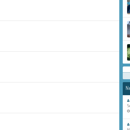
N
S
H