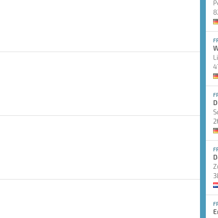
P
8
F
W
L
4
F
D
S
2
F
D
Z
3
F
E