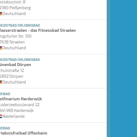
estalozzistr. 8
2380 Peißenberg
Deutschland
REIZEITBAD/ERLEBNISBAD
asserstraelen - das Fitnessbad Straelen
ingsforter Str. 100
7638 Straelen
Deutschland
REIZEITBAD/ERLEBNISBAD
ünenbad Dörpen
chulstraße 12
6892 Dörpen
Deutschland
REIBAD
olfinarium Harderwijk
uiderzeeboulevard 22
841 WB Harderwijk
Niederlande
REIBAD
rlebnisfreibad Uffenheim