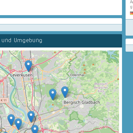
A
9
n und Umgebung