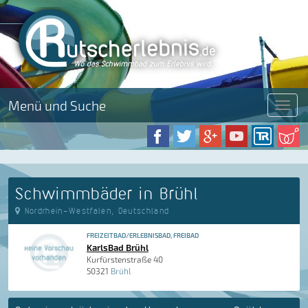
Menü und Suche
Menü
Schwimmbäder in Brühl
Nordrhein-Westfalen, Deutschland
FREIZEITBAD/ERLEBNISBAD, FREIBAD
KarlsBad Brühl
Kurfürstenstraße 40
50321
Brühl