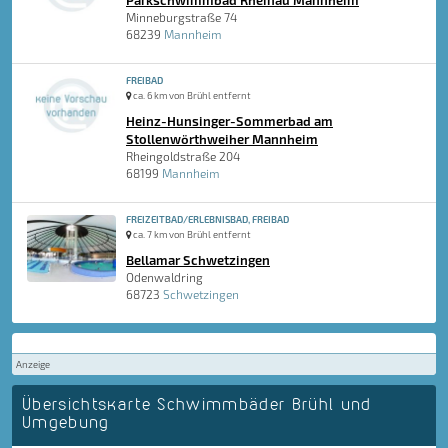
Parkschwimmbad Rheinau Mannheim
Minneburgstraße 74
68239
Mannheim
FREIBAD
ca. 6 km von Brühl entfernt
Heinz-Hunsinger-Sommerbad am
Stollenwörthweiher Mannheim
Rheingoldstraße 204
68199
Mannheim
FREIZEITBAD/ERLEBNISBAD, FREIBAD
ca. 7 km von Brühl entfernt
Bellamar Schwetzingen
Odenwaldring
68723
Schwetzingen
Anzeige
Übersichtskarte Schwimmbäder Brühl und
Umgebung