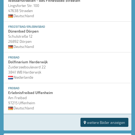
Wasserstraelen - das Fitnessbad Straelen
Lingsforter Str. 100
47638 Straelen
Deutschland
FREIZEITBAD/ERLEBNISBAD
Dünenbad Dörpen
Schulstraße 12
26892 Dörpen
Deutschland
FREIBAD
Dolfinarium Harderwijk
Zuiderzeeboulevard 22
3841 WB Harderwijk
Niederlande
FREIBAD
Erlebnisfreibad Uffenheim
Am Freibad
97215 Uffenheim
Deutschland
weitere Bäder anzeigen