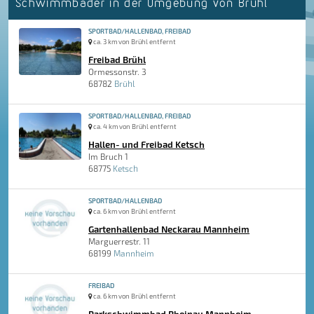
Schwimmbäder in der Umgebung von Brühl
SPORTBAD/HALLENBAD, FREIBAD
ca. 3 km von Brühl entfernt
Freibad Brühl
Ormessonstr. 3
68782
Brühl
SPORTBAD/HALLENBAD, FREIBAD
ca. 4 km von Brühl entfernt
Hallen- und Freibad Ketsch
Im Bruch 1
68775
Ketsch
SPORTBAD/HALLENBAD
ca. 6 km von Brühl entfernt
Gartenhallenbad Neckarau Mannheim
Marguerrestr. 11
68199
Mannheim
FREIBAD
ca. 6 km von Brühl entfernt