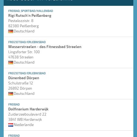
FREIBAD, SPORTBAD/HALLENBAD
Rigi Rutsch'n Peißenberg
Pestalozzistr. 8
82380 Peißenberg
Deutschland
FREIZEITBAD/ERLEBNISBAD
Wasserstraelen - das Fitnessbad Straelen
Lingsforter Str. 100
47638 Straelen
Deutschland
FREIZEITBAD/ERLEBNISBAD
Dünenbad Dörpen
Schulstraße 12
26892 Dörpen
Deutschland
FREIBAD
Dolfinarium Harderwijk
Zuiderzeeboulevard 22
3841 WB Harderwijk
Niederlande
FREIBAD