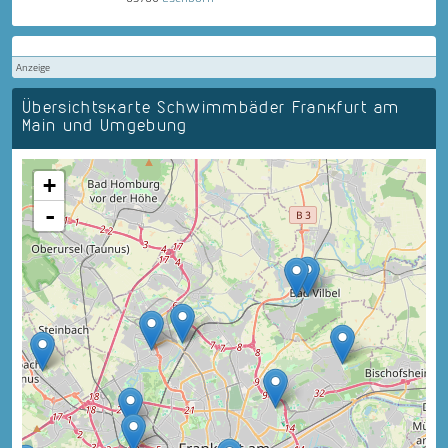
Anzeige
Übersichtskarte Schwimmbäder Frankfurt am
Main und Umgebung
+
-