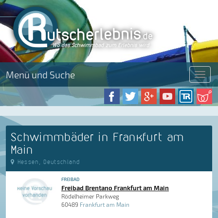
Menü und Suche
Menü
Schwimmbäder in Frankfurt am
Main
Hessen, Deutschland
FREIBAD
Freibad Brentano Frankfurt am Main
Rödelheimer Parkweg
60489
Frankfurt am Main