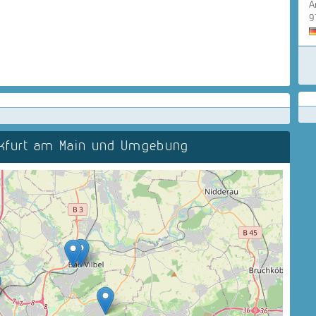
A
9
nkfurt am Main und Umgebung