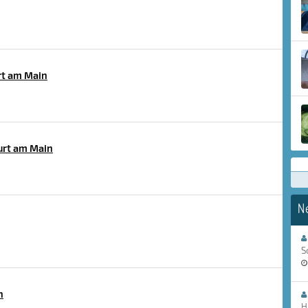
t am Main
urt am Main
N
S
n
H