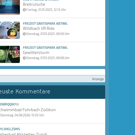
Breitrutsche
Freitag, 31.01.2025, 12:12 Uhr
FREIZEIT SÄNTISPARK ABTWIL
Wildbach VR Ride
Dienstag, 07.01.2025, 09:09 Uhr
FREIZEIT SÄNTISPARK ABTWIL
Gewittersturm
Dienstag, 07.01.2025, 08:08 Uhr
Anzeige
euste Kommentare
OWRQQIKFJJ
chwimmbad Fohrbach Zollikon
Dienstag, 04.08.2026, 15:03 Uhr
YLSHGLZSMS
allenbad Altstetten Zürich