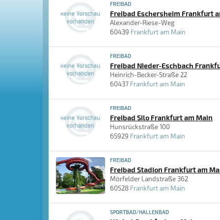
FREIBAD
Freibad Eschersheim Frankfurt 
Alexander-Riese-Weg
60439
Frankfurt am Main
FREIBAD
Freibad Nieder-Eschbach Frankf
Heinrich-Becker-Straße 22
60437
Frankfurt am Main
FREIBAD
Freibad Silo Frankfurt am Main
Hunsrückstraße 100
65929
Frankfurt am Main
FREIBAD
Freibad Stadion Frankfurt am Ma
Mörfelder Landstraße 362
60528
Frankfurt am Main
SPORTBAD/HALLENBAD