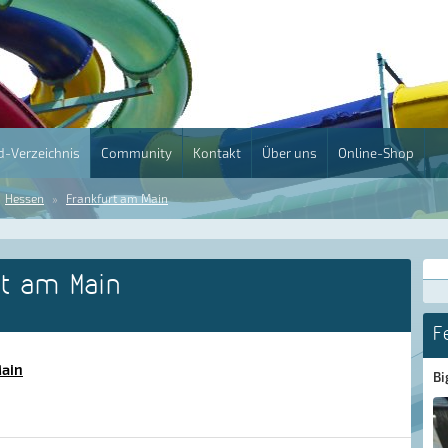
-Verzeichnis
Community
Kontakt
Über uns
Online-Shop
Hessen
Frankfurt am Main
t am Main
F
Main
Bi