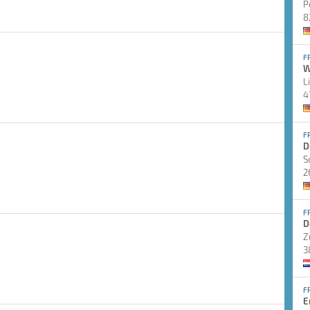
P
8
F
W
L
4
F
D
S
2
F
D
Z
3
F
E