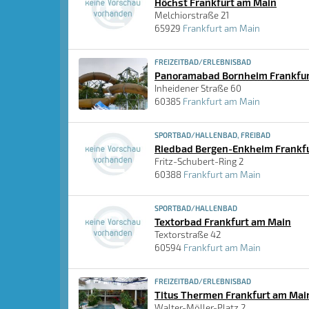
Höchst Frankfurt am Main
Melchiorstraße 21
65929
Frankfurt am Main
FREIZEITBAD/ERLEBNISBAD
Panoramabad Bornheim Frankfur
Inheidener Straße 60
60385
Frankfurt am Main
SPORTBAD/HALLENBAD, FREIBAD
Riedbad Bergen-Enkheim Frankf
Fritz-Schubert-Ring 2
60388
Frankfurt am Main
SPORTBAD/HALLENBAD
Textorbad Frankfurt am Main
Textorstraße 42
60594
Frankfurt am Main
FREIZEITBAD/ERLEBNISBAD
Titus Thermen Frankfurt am Mai
Walter-Möller-Platz 2