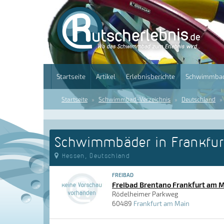
Startseite
Artikel
Erlebnisberichte
Schwimmbad
Startseite
Schwimmbad-Verzeichnis
Deutschland
Schwimmbäder in Frankfur
Hessen, Deutschland
FREIBAD
Freibad Brentano Frankfurt am 
Rödelheimer Parkweg
60489
Frankfurt am Main