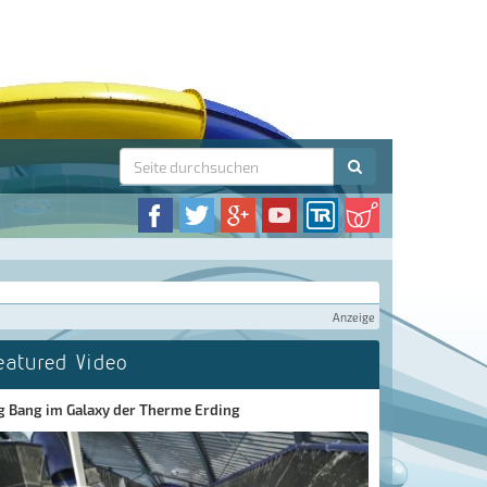
Anzeige
eatured Video
g Bang im Galaxy der Therme Erding