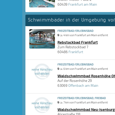
60439
Frankfurt am Main
Schwimmbäder in der Umgebung von
FREIZEITBAD/ERLEBNISBAD
ca. 4 km von Frankfurt am Main entfernt
Rebstockbad Frankfurt
Zum Rebstockbad 7
60486
Frankfurt
FREIZEITBAD/ERLEBNISBAD
ca. 6 km von Frankfurt am Main entfernt
Waldschwimmbad Rosenhöhe Of
Auf der Rosenhöhe 29
63069
Offenbach am Main
FREIZEITBAD/ERLEBNISBAD, FREIBAD
ca. 7 km von Frankfurt am Main entfernt
Waldschwimmbad Neu-Isenburg
Alicestraße 118