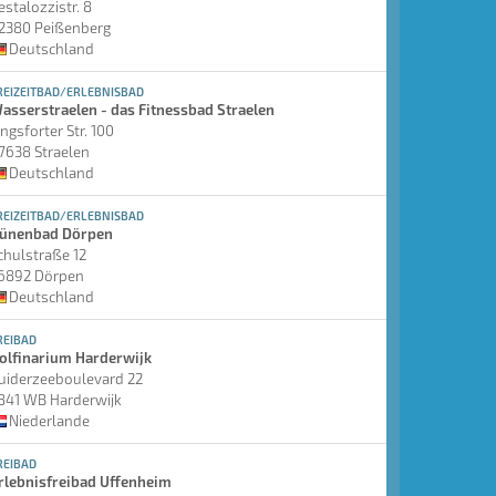
estalozzistr. 8
2380 Peißenberg
Deutschland
REIZEITBAD/ERLEBNISBAD
asserstraelen - das Fitnessbad Straelen
ingsforter Str. 100
7638 Straelen
Deutschland
REIZEITBAD/ERLEBNISBAD
ünenbad Dörpen
chulstraße 12
6892 Dörpen
Deutschland
REIBAD
olfinarium Harderwijk
uiderzeeboulevard 22
841 WB Harderwijk
Niederlande
REIBAD
rlebnisfreibad Uffenheim