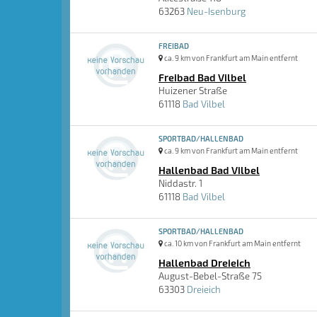
63263
Neu-Isenburg
FREIBAD
ca. 9 km von Frankfurt am Main entfernt
Freibad Bad Vilbel
Huizener Straße
61118
Bad Vilbel
SPORTBAD/HALLENBAD
ca. 9 km von Frankfurt am Main entfernt
Hallenbad Bad Vilbel
Niddastr. 1
61118
Bad Vilbel
SPORTBAD/HALLENBAD
ca. 10 km von Frankfurt am Main entfernt
Hallenbad Dreieich
August-Bebel-Straße 75
63303
Dreieich