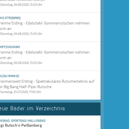
Dienstag, 04.08.2026, 15:03 Uhr
XJLXTRQWWQ
herme Erding - Edelstahl-Sommerrutschen nehmen
orm an
Dienstag, 04.08.2026, 15:03 Uhr
HPTZUOUXWV
herme Erding - Edelstahl-Sommerrutschen nehmen
orm an
Dienstag, 04.08.2026, 15:03 Uhr
GZDLYRMKSE
hermenwelt Erding - Spektakuläres Rutscherlebnis auf
er Big Bang Half-Pipe-Rutsche
Samstag, 25.07.2026, 17:05 Uhr
eue Bäder im Verzeichnis
REIBAD, SPORTBAD/HALLENBAD
igi Rutsch'n Peißenberg