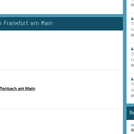
 Frankfurt am Main
T
F
T
F
T
fenbach am Main
d
N
F
R