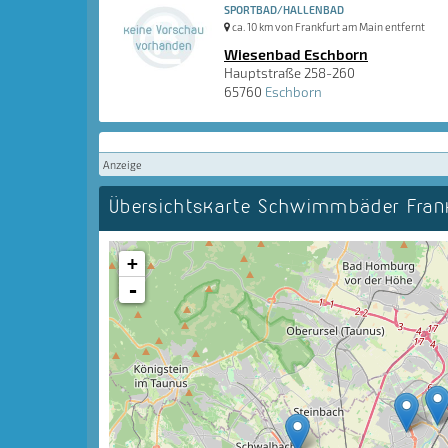
SPORTBAD/HALLENBAD
ca. 10 km von Frankfurt am Main entfernt
Wiesenbad Eschborn
Hauptstraße 258-260
65760
Eschborn
Anzeige
Übersichtskarte Schwimmbäder Fra
+
-