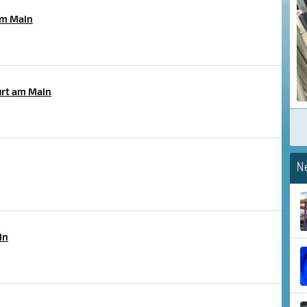
am Main
urt am Main
N
in