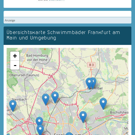
Anzeige
Übersichtskarte Schwimmbäder Frankfurt am
Main und Umgebung
+
-