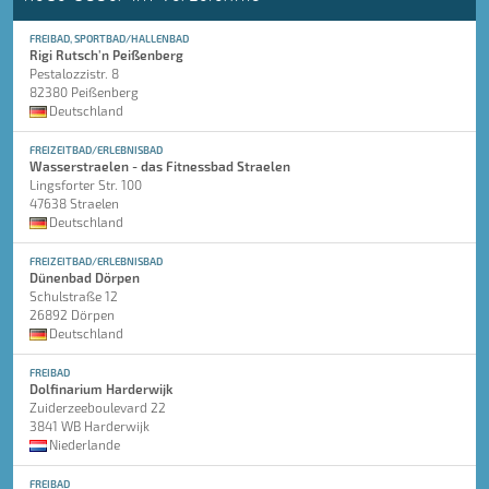
FREIBAD, SPORTBAD/HALLENBAD
Rigi Rutsch'n Peißenberg
Pestalozzistr. 8
82380 Peißenberg
Deutschland
FREIZEITBAD/ERLEBNISBAD
Wasserstraelen - das Fitnessbad Straelen
Lingsforter Str. 100
47638 Straelen
Deutschland
FREIZEITBAD/ERLEBNISBAD
Dünenbad Dörpen
Schulstraße 12
26892 Dörpen
Deutschland
FREIBAD
Dolfinarium Harderwijk
Zuiderzeeboulevard 22
3841 WB Harderwijk
Niederlande
FREIBAD