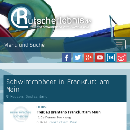
Menü und Suche
Menü
Schwimmbäder in Frankfurt am
Main
Hessen, Deutschland
FREIBAD
Freibad Brentano Frankfurt am Main
Rödelheimer Parkweg
60489
Frankfurt am Main