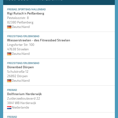
FREIBAD, SPORTBAD/HALLENBAD
Rigi Rutsch'n Peißenberg
Pestalozzistr. 8
82380 Peißenberg
Deutschland
FREIZEITBAD/ERLEBNISBAD
Wasserstraelen - das Fitnessbad Straelen
Lingsforter Str. 100
47638 Straelen
Deutschland
FREIZEITBAD/ERLEBNISBAD
Dünenbad Dörpen
Schulstraße 12
26892 Dörpen
Deutschland
FREIBAD
Dolfinarium Harderwijk
Zuiderzeeboulevard 22
3841 WB Harderwijk
Niederlande
FREIBAD