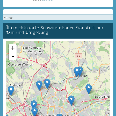
Anzeige
Übersichtskarte Schwimmbäder Frankfurt am
Main und Umgebung
+
-