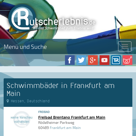
Menü und Suche
Menü
Schwimmbäder in Frankfurt am
Main
Hessen, Deutschland
FREIBAD
Freibad Brentano Frankfurt am Main
Rödelheimer Parkweg
60489
Frankfurt am Main