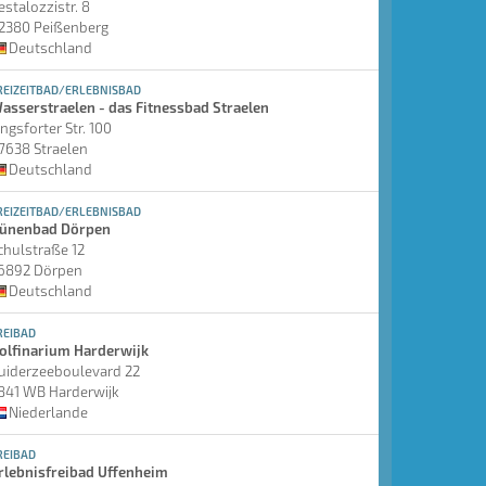
estalozzistr. 8
2380 Peißenberg
Deutschland
REIZEITBAD/ERLEBNISBAD
asserstraelen - das Fitnessbad Straelen
ingsforter Str. 100
7638 Straelen
Deutschland
REIZEITBAD/ERLEBNISBAD
ünenbad Dörpen
chulstraße 12
6892 Dörpen
Deutschland
REIBAD
olfinarium Harderwijk
uiderzeeboulevard 22
841 WB Harderwijk
Niederlande
REIBAD
rlebnisfreibad Uffenheim