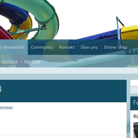
-Verzeichnis
Community
Kontakt
Über uns
Online-Shop
Hamburg
Hamburg
g
F
BNISBAD
Bi