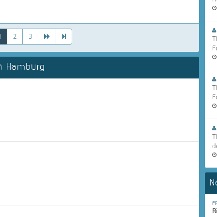
1
2
3
T
F
n Hamburg
T
F
T
d
N
F
R