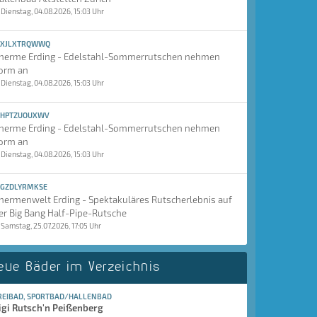
Dienstag, 04.08.2026, 15:03 Uhr
XJLXTRQWWQ
herme Erding - Edelstahl-Sommerrutschen nehmen
orm an
Dienstag, 04.08.2026, 15:03 Uhr
HPTZUOUXWV
herme Erding - Edelstahl-Sommerrutschen nehmen
orm an
Dienstag, 04.08.2026, 15:03 Uhr
GZDLYRMKSE
hermenwelt Erding - Spektakuläres Rutscherlebnis auf
er Big Bang Half-Pipe-Rutsche
Samstag, 25.07.2026, 17:05 Uhr
eue Bäder im Verzeichnis
REIBAD, SPORTBAD/HALLENBAD
igi Rutsch'n Peißenberg