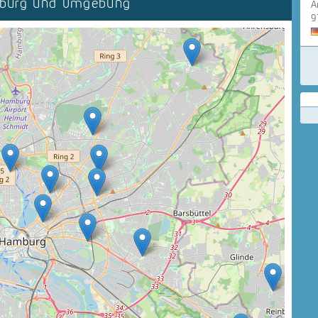
mburg und Umgebung
A
9