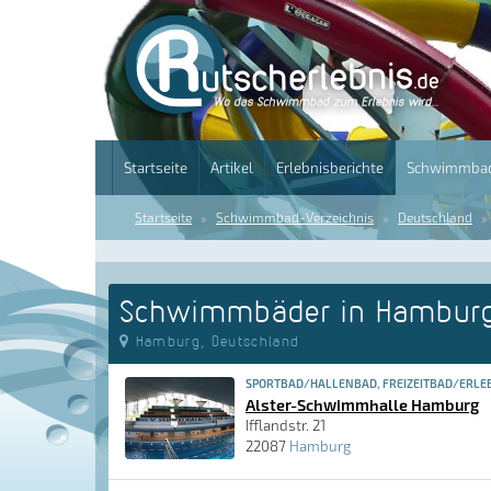
Startseite
Artikel
Erlebnisberichte
Schwimmbad
Startseite
Schwimmbad-Verzeichnis
Deutschland
Schwimmbäder in Hambur
Hamburg, Deutschland
SPORTBAD/HALLENBAD, FREIZEITBAD/ERLE
Alster-Schwimmhalle Hamburg
Ifflandstr. 21
22087
Hamburg