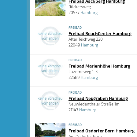
Freibad Aschberg Hamburg
Rückersweg
20537
Hamburg
FREIBAD
Freibad BeachCenter Hamburg
Alter Teichweg 220
22049
Hamburg
FREIBAD
Freibad Marienhöhe Hamburg
Luzerneweg 1-3
22589
Hamburg
FREIBAD
Freibad Neugraben Hamburg
Neuwiedenthaler Straße 1m
21147
Hamburg
FREIBAD
Freibad Osdorfer Born Hamburg
Am Osdorfer Born