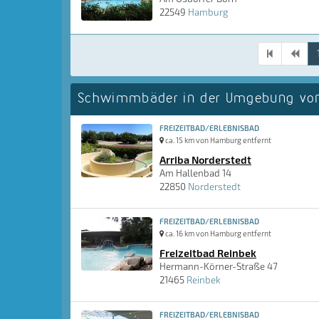
22549
Hamburg
Schwimmbäder in der Umgebung vo
FREIZEITBAD/ERLEBNISBAD
ca. 15 km von Hamburg entfernt
Arriba Norderstedt
Am Hallenbad 14
22850
Norderstedt
FREIZEITBAD/ERLEBNISBAD
ca. 16 km von Hamburg entfernt
Freizeitbad Reinbek
Hermann-Körner-Straße 47
21465
Reinbek
FREIZEITBAD/ERLEBNISBAD