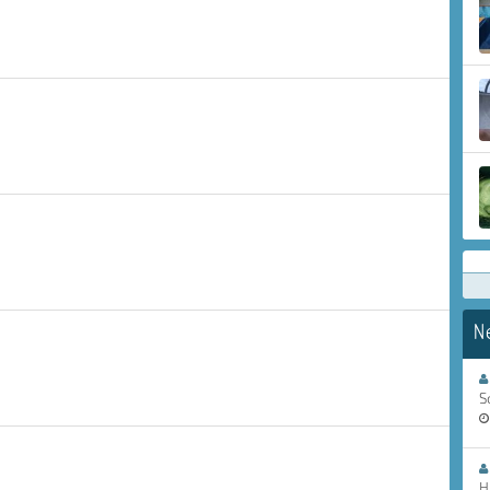
N
S
H