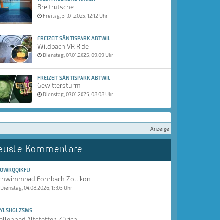
Breitrutsche
Freitag, 31.01.2025, 12:12 Uhr
FREIZEIT SÄNTISPARK ABTWIL
Wildbach VR Ride
Dienstag, 07.01.2025, 09:09 Uhr
FREIZEIT SÄNTISPARK ABTWIL
Gewittersturm
Dienstag, 07.01.2025, 08:08 Uhr
Anzeige
euste Kommentare
OWRQQIKFJJ
chwimmbad Fohrbach Zollikon
Dienstag, 04.08.2026, 15:03 Uhr
YLSHGLZSMS
allenbad Altstetten Zürich