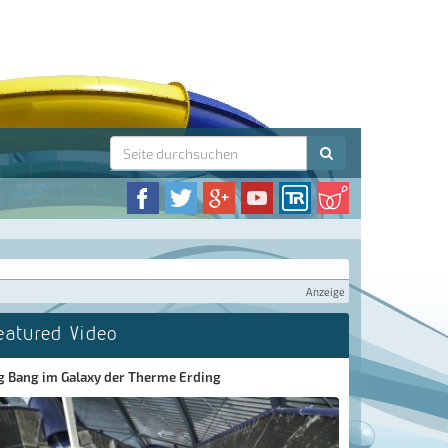
Anzeige
eatured Video
g Bang im Galaxy der Therme Erding