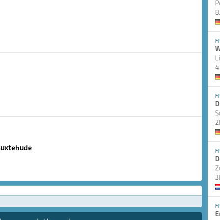
P
8
F
W
L
4
F
D
S
2
Buxtehude
F
D
Z
3
F
E