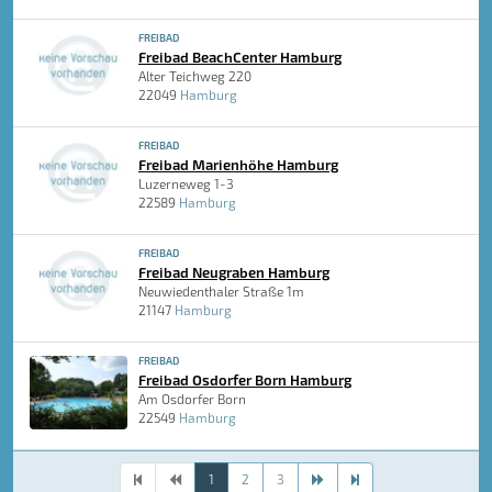
FREIBAD
Freibad BeachCenter Hamburg
Alter Teichweg 220
22049
Hamburg
FREIBAD
Freibad Marienhöhe Hamburg
Luzerneweg 1-3
22589
Hamburg
FREIBAD
Freibad Neugraben Hamburg
Neuwiedenthaler Straße 1m
21147
Hamburg
FREIBAD
Freibad Osdorfer Born Hamburg
Am Osdorfer Born
22549
Hamburg
1
2
3