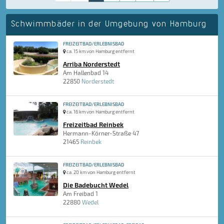
Schwimmbäder in der Umgebung von Hamburg
FREIZEITBAD/ERLEBNISBAD
ca. 15 km von Hamburg entfernt
Arriba Norderstedt
Am Hallenbad 14
22850
Norderstedt
FREIZEITBAD/ERLEBNISBAD
ca. 16 km von Hamburg entfernt
Freizeitbad Reinbek
Hermann-Körner-Straße 47
21465
Reinbek
FREIZEITBAD/ERLEBNISBAD
ca. 20 km von Hamburg entfernt
Die Badebucht Wedel
Am Freibad 1
22880
Wedel