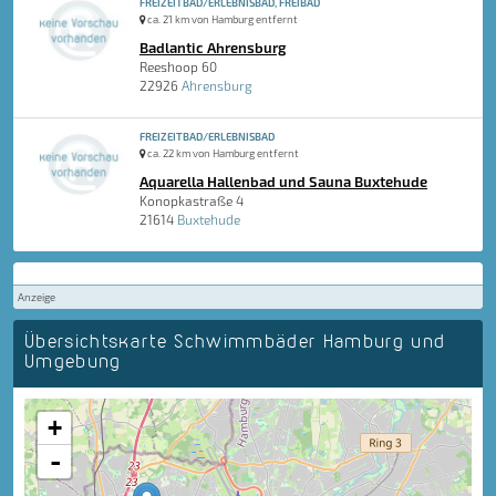
FREIZEITBAD/ERLEBNISBAD, FREIBAD
ca. 21 km von Hamburg entfernt
Badlantic Ahrensburg
Reeshoop 60
22926
Ahrensburg
FREIZEITBAD/ERLEBNISBAD
ca. 22 km von Hamburg entfernt
Aquarella Hallenbad und Sauna Buxtehude
Konopkastraße 4
21614
Buxtehude
Anzeige
Übersichtskarte Schwimmbäder Hamburg und
Umgebung
+
-