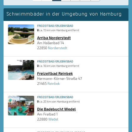
Schwimmbäder in der Umgebung von Hamburg
FREIZEITBAD/ERLEBNISBAD
ca. 15 km von Hamburg entfernt
Arriba Norderstedt
Am Hallenbad 14
22850
Norderstedt
FREIZEITBAD/ERLEBNISBAD
ca. 16 km von Hamburg entfernt
Freizeitbad Reinbek
Hermann-Körner-Straße 47
21465
Reinbek
FREIZEITBAD/ERLEBNISBAD
ca. 20 km von Hamburg entfernt
Die Badebucht Wedel
Am Freibad 1
22880
Wedel