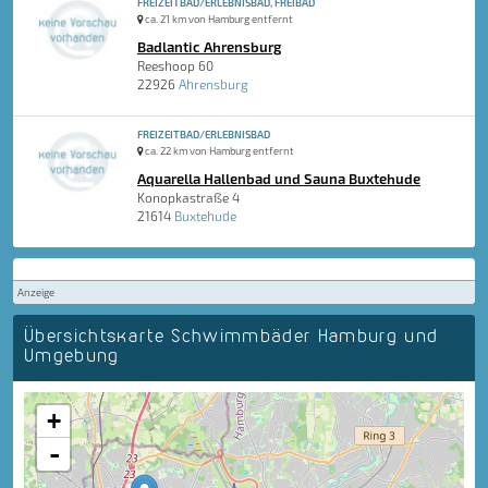
FREIZEITBAD/ERLEBNISBAD, FREIBAD
ca. 21 km von Hamburg entfernt
Badlantic Ahrensburg
Reeshoop 60
22926
Ahrensburg
FREIZEITBAD/ERLEBNISBAD
ca. 22 km von Hamburg entfernt
Aquarella Hallenbad und Sauna Buxtehude
Konopkastraße 4
21614
Buxtehude
Anzeige
Übersichtskarte Schwimmbäder Hamburg und
Umgebung
+
-