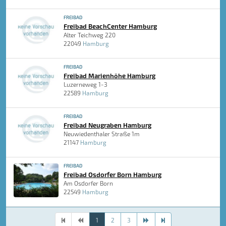
FREIBAD
Freibad BeachCenter Hamburg
Alter Teichweg 220
22049
Hamburg
FREIBAD
Freibad Marienhöhe Hamburg
Luzerneweg 1-3
22589
Hamburg
FREIBAD
Freibad Neugraben Hamburg
Neuwiedenthaler Straße 1m
21147
Hamburg
FREIBAD
Freibad Osdorfer Born Hamburg
Am Osdorfer Born
22549
Hamburg
1
2
3