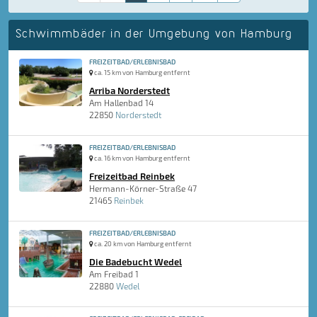
Schwimmbäder in der Umgebung von Hamburg
FREIZEITBAD/ERLEBNISBAD
ca. 15 km von Hamburg entfernt
Arriba Norderstedt
Am Hallenbad 14
22850
Norderstedt
FREIZEITBAD/ERLEBNISBAD
ca. 16 km von Hamburg entfernt
Freizeitbad Reinbek
Hermann-Körner-Straße 47
21465
Reinbek
FREIZEITBAD/ERLEBNISBAD
ca. 20 km von Hamburg entfernt
Die Badebucht Wedel
Am Freibad 1
22880
Wedel