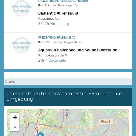
FREIZEITBAD/ERLEBNISBAD, FREIBAD
ca. 21 km von Hamburg entfernt
Badlantic Ahrensburg
Reeshoop 60
22926
Ahrensburg
FREIZEITBAD/ERLEBNISBAD
ca. 22 km von Hamburg entfernt
Aquarella Hallenbad und Sauna Buxtehude
Konopkastraße 4
21614
Buxtehude
Anzeige
Übersichtskarte Schwimmbäder Hamburg und
Umgebung
+
-