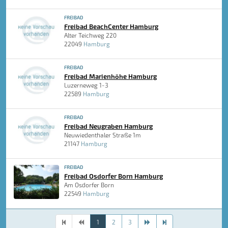
FREIBAD
Freibad BeachCenter Hamburg
Alter Teichweg 220
22049
Hamburg
FREIBAD
Freibad Marienhöhe Hamburg
Luzerneweg 1-3
22589
Hamburg
FREIBAD
Freibad Neugraben Hamburg
Neuwiedenthaler Straße 1m
21147
Hamburg
FREIBAD
Freibad Osdorfer Born Hamburg
Am Osdorfer Born
22549
Hamburg
1
2
3