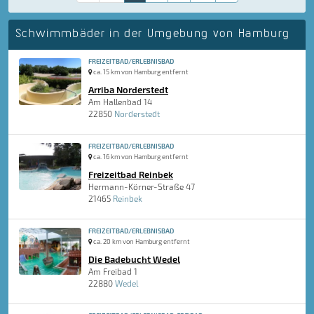
Schwimmbäder in der Umgebung von Hamburg
FREIZEITBAD/ERLEBNISBAD
ca. 15 km von Hamburg entfernt
Arriba Norderstedt
Am Hallenbad 14
22850
Norderstedt
FREIZEITBAD/ERLEBNISBAD
ca. 16 km von Hamburg entfernt
Freizeitbad Reinbek
Hermann-Körner-Straße 47
21465
Reinbek
FREIZEITBAD/ERLEBNISBAD
ca. 20 km von Hamburg entfernt
Die Badebucht Wedel
Am Freibad 1
22880
Wedel