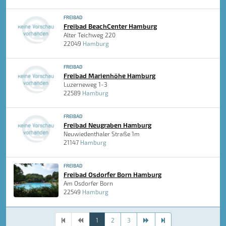
FREIBAD
Freibad BeachCenter Hamburg
Alter Teichweg 220
22049
Hamburg
FREIBAD
Freibad Marienhöhe Hamburg
Luzerneweg 1-3
22589
Hamburg
FREIBAD
Freibad Neugraben Hamburg
Neuwiedenthaler Straße 1m
21147
Hamburg
FREIBAD
Freibad Osdorfer Born Hamburg
Am Osdorfer Born
22549
Hamburg
1
2
3