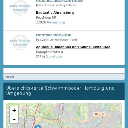
FREIZEITBAD/ERLEBNISBAD, FREIBAD
ca. 21 km von Hamburg entfernt
Badlantic Ahrensburg
Reeshoop 60
22926
Ahrensburg
FREIZEITBAD/ERLEBNISBAD
ca. 22 km von Hamburg entfernt
Aquarella Hallenbad und Sauna Buxtehude
Konopkastraße 4
21614
Buxtehude
Anzeige
Übersichtskarte Schwimmbäder Hamburg und
Umgebung
+
-