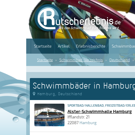
Startseite
Artikel
Erlebnisberichte
Schwimmbad
Startseite
Schwimmbad-Verzeichnis
Deutschland
Schwimmbäder in Hambur
Hamburg, Deutschland
SPORTBAD/HALLENBAD, FREIZEITBAD/ERLE
Alster-Schwimmhalle Hamburg
Ifflandstr. 21
22087
Hamburg