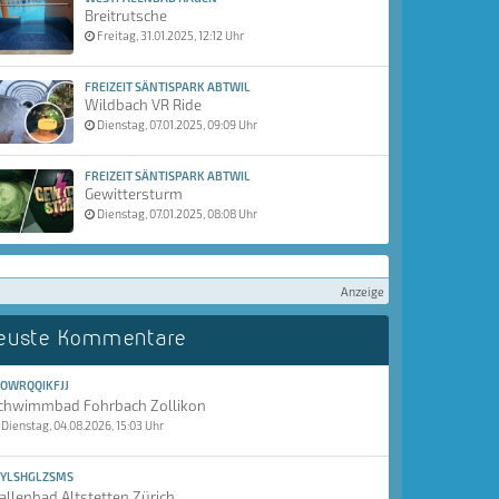
Breitrutsche
Freitag, 31.01.2025, 12:12 Uhr
FREIZEIT SÄNTISPARK ABTWIL
Wildbach VR Ride
Dienstag, 07.01.2025, 09:09 Uhr
FREIZEIT SÄNTISPARK ABTWIL
Gewittersturm
Dienstag, 07.01.2025, 08:08 Uhr
Anzeige
euste Kommentare
OWRQQIKFJJ
chwimmbad Fohrbach Zollikon
Dienstag, 04.08.2026, 15:03 Uhr
YLSHGLZSMS
allenbad Altstetten Zürich