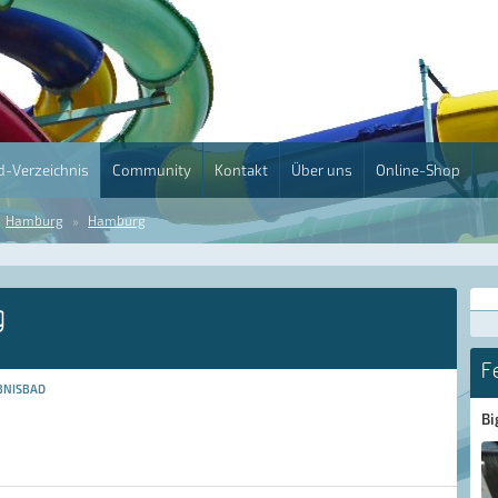
-Verzeichnis
Community
Kontakt
Über uns
Online-Shop
Hamburg
Hamburg
g
F
BNISBAD
Bi