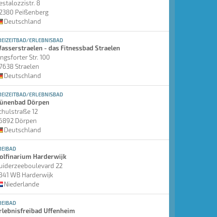
estalozzistr. 8
2380 Peißenberg
Deutschland
REIZEITBAD/ERLEBNISBAD
asserstraelen - das Fitnessbad Straelen
ingsforter Str. 100
7638 Straelen
Deutschland
REIZEITBAD/ERLEBNISBAD
ünenbad Dörpen
chulstraße 12
6892 Dörpen
Deutschland
REIBAD
olfinarium Harderwijk
uiderzeeboulevard 22
841 WB Harderwijk
Niederlande
REIBAD
rlebnisfreibad Uffenheim