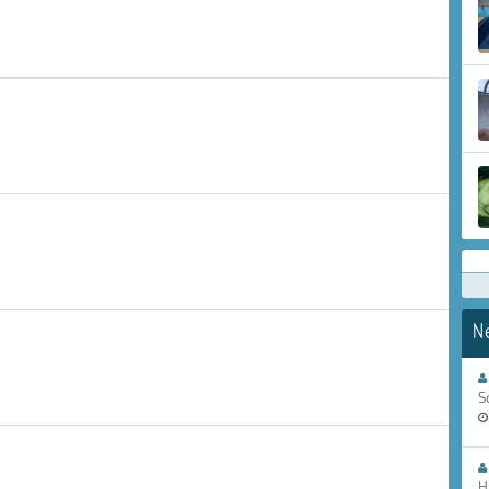
N
S
H