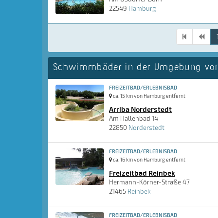
22549
Hamburg
Schwimmbäder in der Umgebung vo
FREIZEITBAD/ERLEBNISBAD
ca. 15 km von Hamburg entfernt
Arriba Norderstedt
Am Hallenbad 14
22850
Norderstedt
FREIZEITBAD/ERLEBNISBAD
ca. 16 km von Hamburg entfernt
Freizeitbad Reinbek
Hermann-Körner-Straße 47
21465
Reinbek
FREIZEITBAD/ERLEBNISBAD