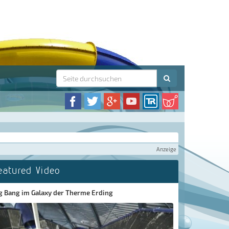
Anzeige
eatured Video
g Bang im Galaxy der Therme Erding