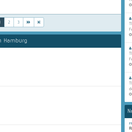
1
2
3
T
F
n Hamburg
T
F
T
d
N
F
R