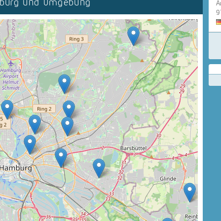
mburg und Umgebung
A
9