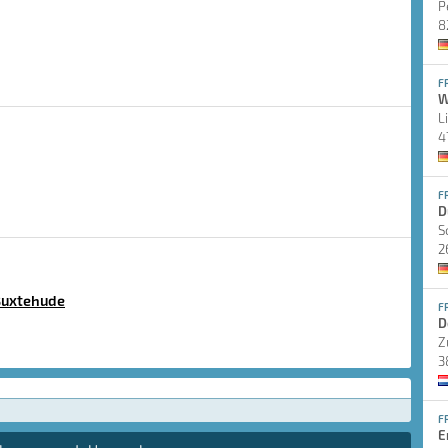
P
8
F
W
L
4
F
D
S
2
Buxtehude
F
D
Z
3
F
E