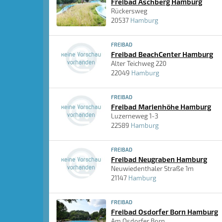
Freibad Aschberg Hamburg
Rückersweg
20537
Hamburg
FREIBAD
Freibad BeachCenter Hamburg
Alter Teichweg 220
22049
Hamburg
FREIBAD
Freibad Marienhöhe Hamburg
Luzerneweg 1-3
22589
Hamburg
FREIBAD
Freibad Neugraben Hamburg
Neuwiedenthaler Straße 1m
21147
Hamburg
FREIBAD
Freibad Osdorfer Born Hamburg
Am Osdorfer Born