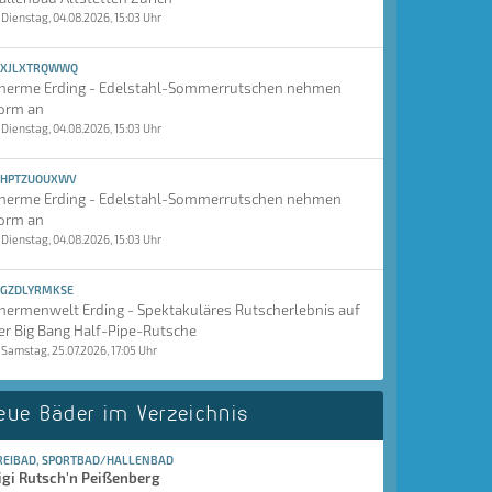
Dienstag, 04.08.2026, 15:03 Uhr
XJLXTRQWWQ
herme Erding - Edelstahl-Sommerrutschen nehmen
orm an
Dienstag, 04.08.2026, 15:03 Uhr
HPTZUOUXWV
herme Erding - Edelstahl-Sommerrutschen nehmen
orm an
Dienstag, 04.08.2026, 15:03 Uhr
GZDLYRMKSE
hermenwelt Erding - Spektakuläres Rutscherlebnis auf
er Big Bang Half-Pipe-Rutsche
Samstag, 25.07.2026, 17:05 Uhr
eue Bäder im Verzeichnis
REIBAD, SPORTBAD/HALLENBAD
igi Rutsch'n Peißenberg